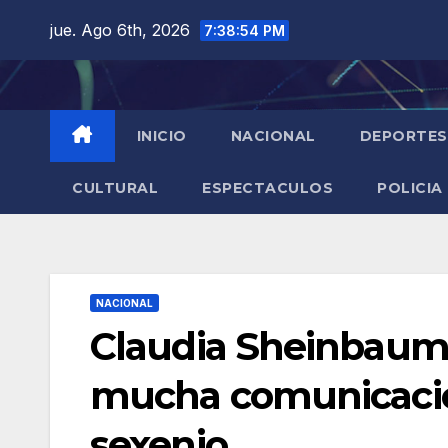
Saltar
jue. Ago 6th, 2026
7:38:56 PM
al
contenido
INICIO
NACIONAL
DEPORTES
CULTURAL
ESPECTACULOS
POLICIA
NACIONAL
Claudia Sheinbaum 
mucha comunicaci
sexenio