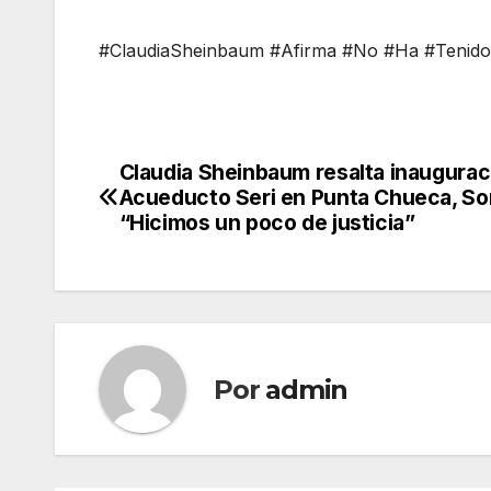
#ClaudiaSheinbaum #Afirma #No #Ha #Tenid
Claudia Sheinbaum resalta inaugurac
Navegación
Acueducto Seri en Punta Chueca, So
de
“Hicimos un poco de justicia”
entradas
Por
admin