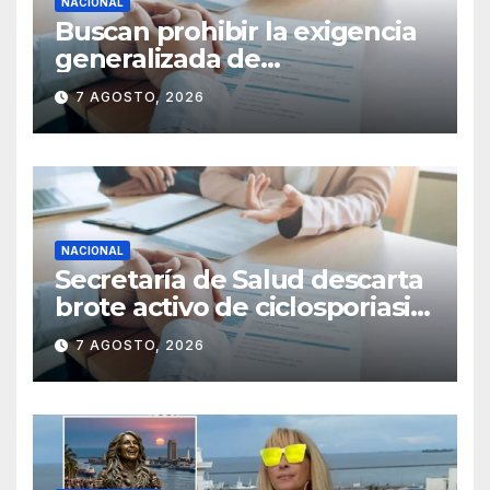
NACIONAL
Buscan prohibir la exigencia
generalizada de
antecedentes penales para
7 AGOSTO, 2026
obtener empleo en México
NACIONAL
Secretaría de Salud descarta
brote activo de ciclosporiasis
en México y pide tranquilidad
7 AGOSTO, 2026
a la población