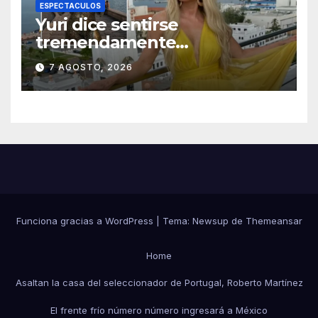
ESPECTACULOS
Yuri dice sentirse
tremendamente
emocionada sobre su estatua
7 AGOSTO, 2026
que le harán en Veracruz
Funciona gracias a WordPress
|
Tema:
Newsup
de
Themeansar
Home
Asaltan la casa del seleccionador de Portugal, Roberto Martínez
El frente frío número número ingresará a México