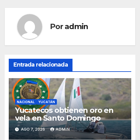
Por
admin
Entrada relacionada
NACIONAL
YUCATÁN
Yucatecos obtienen oro en
vela en Santo Domingo
AGO 7, 2026
ADMIN