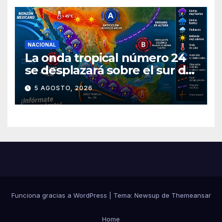
NACIONAL
La onda tropical número 24
se desplazará sobre el sur del
territorio nacional
5 AGOSTO, 2026
Funciona gracias a WordPress
|
Tema:
Newsup
de
Themeansar
Home