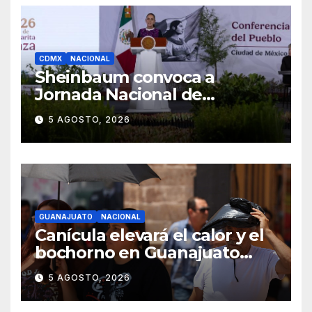
CDMX
NACIONAL
Sheinbaum convoca a
Jornada Nacional de
Reforestación el 9 de agosto
5 AGOSTO, 2026
GUANAJUATO
NACIONAL
Canícula elevará el calor y el
bochorno en Guanajuato
durante agosto
5 AGOSTO, 2026