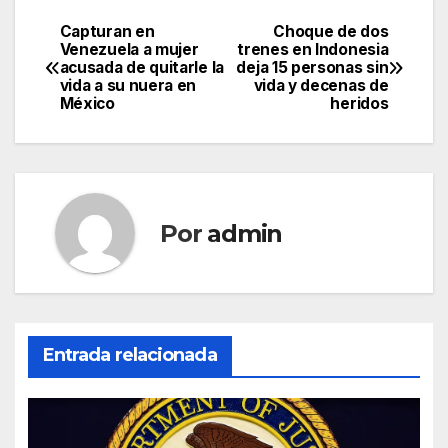
Capturan en
Choque de dos
Navegación
Venezuela a mujer
trenes en Indonesia
acusada de quitarle la
deja 15 personas sin
de
vida a su nuera en
vida y decenas de
México
heridos
entradas
Por
admin
Entrada relacionada