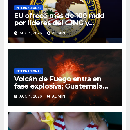
INTERNACIONAL
EU ofrece más de 100 mdd
por líderes del CJNG y
presenta nuevos cargos
AGO 5, 2026
ADMIN
INTERNACIONAL
Volcán de Fuego entra en
fase explosiva; Guatemala
activa alerta anaranjada
AGO 4, 2026
ADMIN