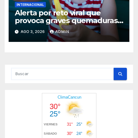
INTERNACIONAL
Alerta por reto viral que
provoca graves quemaduras
en menores
AGO 3, 2026
ADMIN