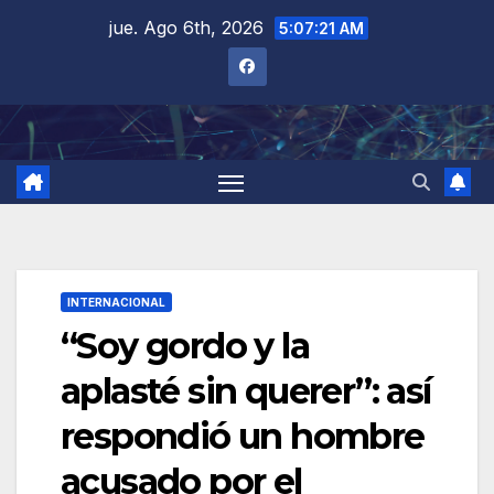
Saltar
jue. Ago 6th, 2026
5:07:22 AM
al
contenido
INTERNACIONAL
“Soy gordo y la
aplasté sin querer”: así
respondió un hombre
acusado por el