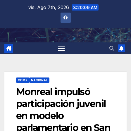
Saltar
vie. Ago 7th, 2026
8:20:10 AM
al
contenido
CDMX
NACIONAL
Monreal impulsó
participación juvenil
en modelo
parlamentario en San