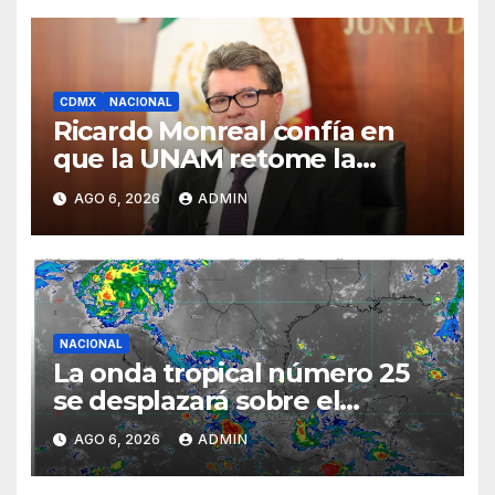
CDMX
NACIONAL
Ricardo Monreal confía en
que la UNAM retome la
normalidad e inicie el
AGO 6, 2026
ADMIN
semestre mediante el diálogo
NACIONAL
La onda tropical número 25
se desplazará sobre el
sureste mexicano
AGO 6, 2026
ADMIN