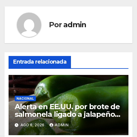
Por
admin
Entrada relacionada
NACIONAL
Alerta en EE.UU. por brote de
salmonela ligado a jalapeños
mexicanos; reportan 345
AGO 6, 2026
ADMIN
casos