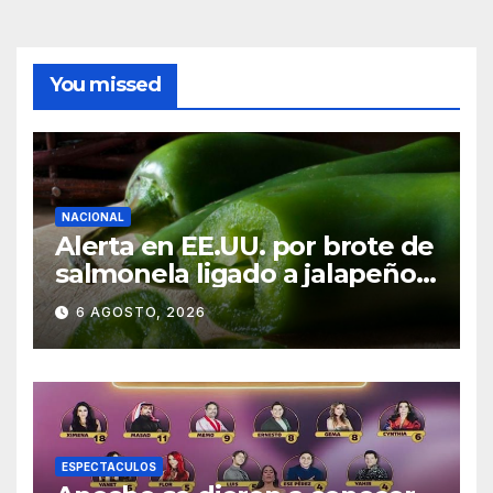
You missed
NACIONAL
Alerta en EE.UU. por brote de
salmonela ligado a jalapeños
mexicanos; reportan 345
6 AGOSTO, 2026
casos
ESPECTACULOS