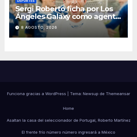
DEPORTES
Sergi Roberto ficha por Los
Ángeles Galaxy como agente
libre hasta 2028
8 AGOSTO, 2026
Funciona gracias a WordPress
|
Tema:
Newsup
de
Themeansar
Home
Asaltan la casa del seleccionador de Portugal, Roberto Martínez
El frente frío número número ingresará a México