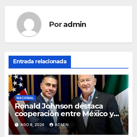
Por
admin
Entrada relacionada
NACIONAL
Ronald Johnson destaca
cooperación entre México y
EU para la seguridad en
AGO 8, 2026
ADMIN
región aguacatera de
Michoacán