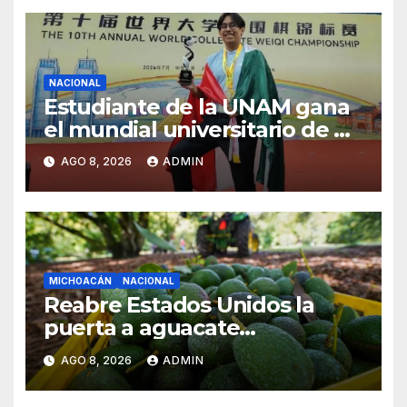
NACIONAL
Estudiante de la UNAM gana
el mundial universitario de Go
en China
AGO 8, 2026
ADMIN
MICHOACÁN
NACIONAL
Reabre Estados Unidos la
puerta a aguacate
michoacano de forma
AGO 8, 2026
ADMIN
“gradual”