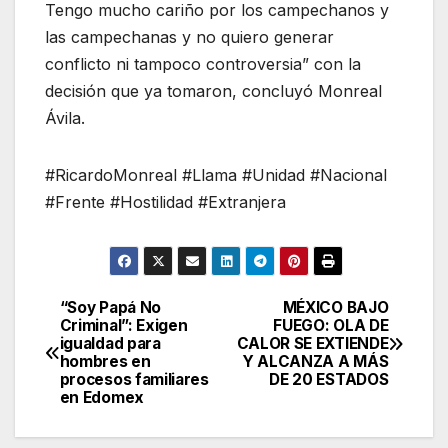
Tengo mucho cariño por los campechanos y
las campechanas y no quiero generar
conflicto ni tampoco controversia” con la
decisión que ya tomaron, concluyó Monreal
Ávila.
#RicardoMonreal #Llama #Unidad #Nacional
#Frente #Hostilidad #Extranjera
“Soy Papá No
MÉXICO BAJO
Navegación
Criminal”: Exigen
FUEGO: OLA DE
igualdad para
CALOR SE EXTIENDE
de
hombres en
Y ALCANZA A MÁS
procesos familiares
DE 20 ESTADOS
entradas
en Edomex