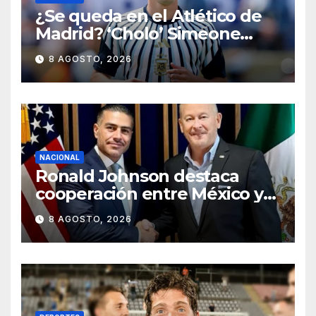
¿Se queda en el Atlético de
Madrid? ‘Cholo’ Simeone
responde contundente sobre
8 AGOSTO, 2026
el futuro de Julián Álvarez
NACIONAL
Ronald Johnson destaca
cooperación entre México y
EU para la seguridad en
8 AGOSTO, 2026
región aguacatera de
Michoacán