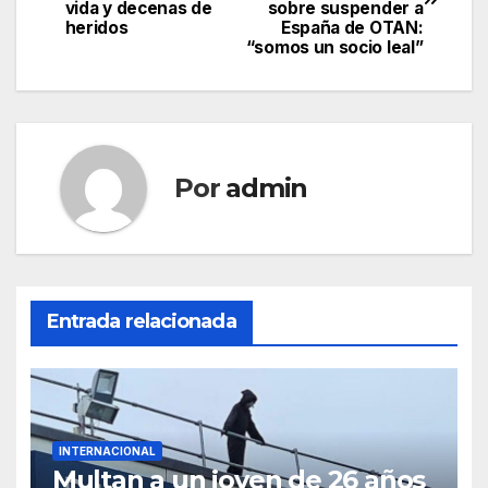
de
vida y decenas de
sobre suspender a
heridos
España de OTAN:
entradas
“somos un socio leal”
Por
admin
Entrada relacionada
INTERNACIONAL
Multan a un joven de 26 años