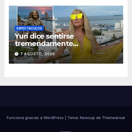
ESPECTACULOS
Yuri dice sentirse
tremendamente
emocionada sobre su estatua
7 AGOSTO, 2026
que le harán en Veracruz
Funciona gracias a WordPress
|
Tema:
Newsup
de
Themeansar
Home