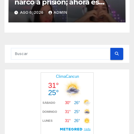
narco a prisión; ahora es
tiktoker
AGO 6, 2026
ADMIN