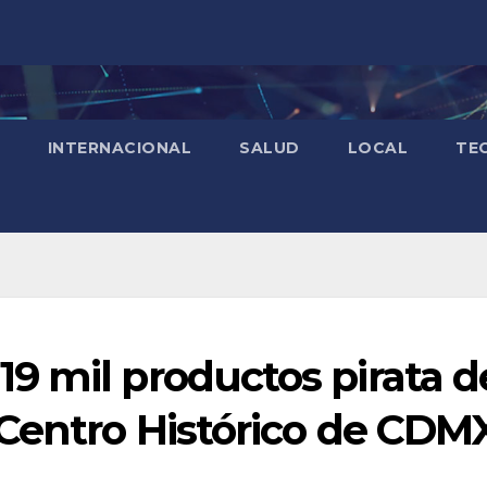
INTERNACIONAL
SALUD
LOCAL
TE
9 mil productos pirata d
 Centro Histórico de CDM