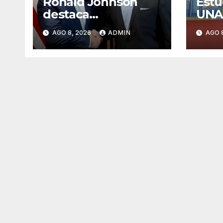
Ronald Johnson
Estu
destaca
UNA
cooperación entre
mun
AGO 8, 2026
ADMIN
AGO 
México y EU para la
univ
seguridad en
en C
región aguacatera
de Michoacán