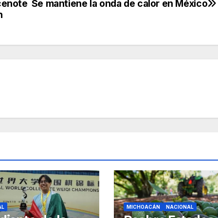
cenote
Se mantiene la onda de calor en México
n
AL
MICHOACÁN
NACIONAL