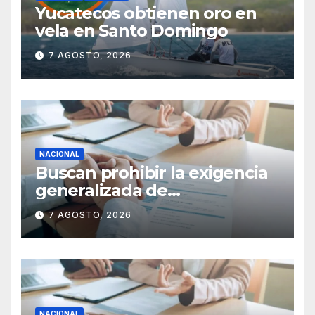
Yucatecos obtienen oro en
vela en Santo Domingo
7 AGOSTO, 2026
NACIONAL
Buscan prohibir la exigencia
generalizada de
antecedentes penales para
7 AGOSTO, 2026
obtener empleo en México
NACIONAL