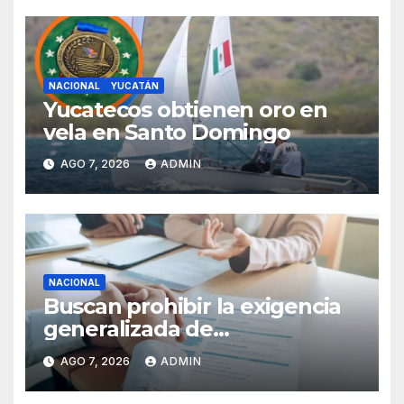
NACIONAL
YUCATÁN
Yucatecos obtienen oro en
vela en Santo Domingo
AGO 7, 2026
ADMIN
NACIONAL
Buscan prohibir la exigencia
generalizada de
antecedentes penales para
AGO 7, 2026
ADMIN
obtener empleo en México