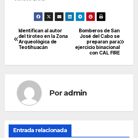
Identifican al autor
Bomberos de San
Navegación
del tiroteo en la Zona
José del Cabo se
Arqueológica de
preparan para
de
Teotihuacán
ejercicio binacional
con CAL FIRE
entradas
Por
admin
Entrada relacionada