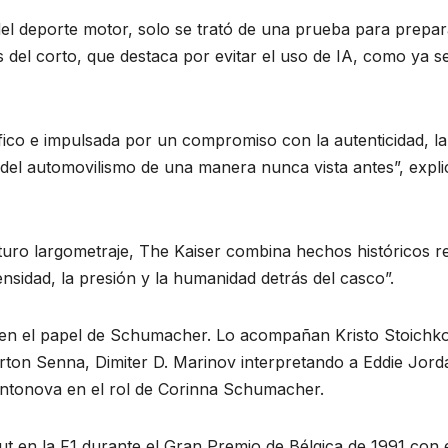
del deporte motor, solo se trató de una prueba para prepar
s del corto, que destaca por evitar el uso de IA, como ya s
co e impulsada por un compromiso con la autenticidad, la
s del automovilismo de una manera nunca vista antes”, expli
ro largometraje, The Kaiser combina hechos históricos r
nsidad, la presión y la humanidad detrás del casco”.
 en el papel de Schumacher. Lo acompañan Kristo Stoichko
yrton Senna, Dimiter D. Marinov interpretando a Eddie Jord
ntonova en el rol de Corinna Schumacher.
t en la F1 durante el Gran Premio de Bélgica de 1991 con 