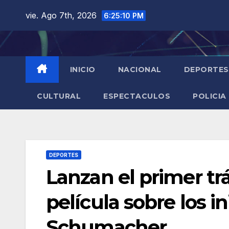
Saltar
vie. Ago 7th, 2026
6:25:11 PM
al
contenido
INICIO
NACIONAL
DEPORTES
CULTURAL
ESPECTACULOS
POLICIA
DEPORTES
Lanzan el primer trái
película sobre los i
Schumacher