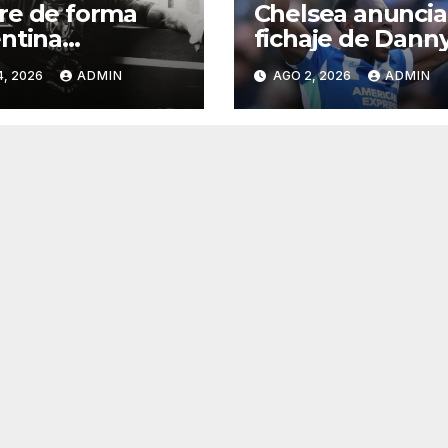
re de forma
Chelsea anuncia
ntina
fichaje de Dann
leador de la
Welbeck para la
4, 2026
ADMIN
AGO 2, 2026
ADMIN
 investigan las
próxima tempor
as
de Premier Lea