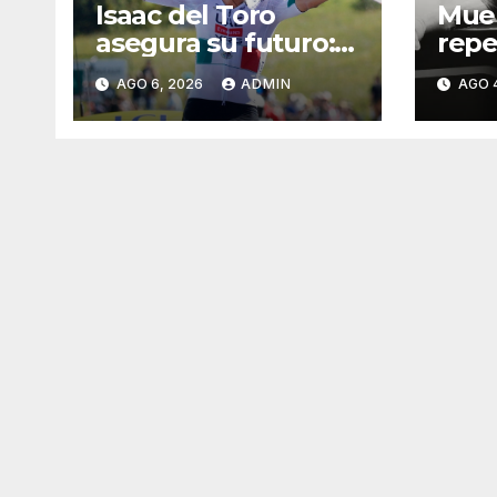
Isaac del Toro
Mue
asegura su futuro:
repe
renueva con UAE
expe
AGO 6, 2026
ADMIN
AGO 
Team Emirates
UFC;
hasta 2031
caus