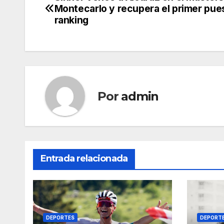
Navegación
Montecarlo y recupera el primer pue
de
ranking
entradas
Por
admin
Entrada relacionada
DEPORTES
DEPORT