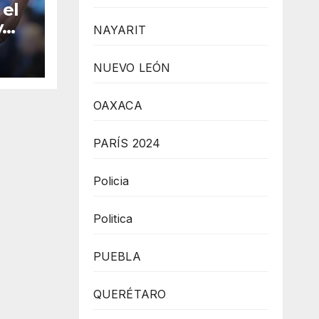
 el
y
NAYARIT
ada
NUEVO LEÓN
gue
OAXACA
PARÍS 2024
Policia
Politica
PUEBLA
QUERÉTARO