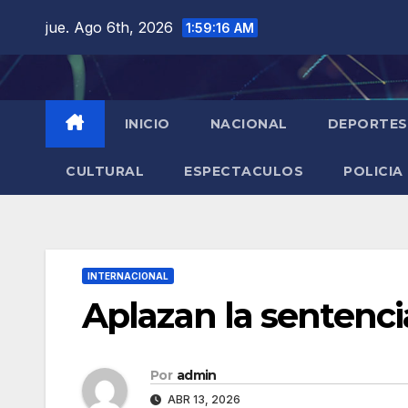
Saltar
jue. Ago 6th, 2026
1:59:18 AM
al
contenido
INICIO
NACIONAL
DEPORTES
CULTURAL
ESPECTACULOS
POLICIA
INTERNACIONAL
Aplazan la sentenc
Por
admin
ABR 13, 2026