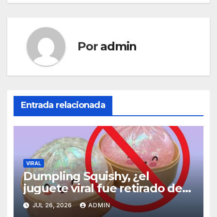
Por
admin
Entrada relacionada
VIRAL
Dumpling Squishy, ¿el
juguete viral fue retirado del
mercado por sustancia
JUL 26, 2026
ADMIN
cancerígena?