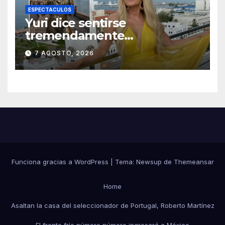
ESPECTACULOS
Yuri dice sentirse
tremendamente
emocionada sobre su estatua
7 AGOSTO, 2026
que le harán en Veracruz
Funciona gracias a WordPress
|
Tema:
Newsup
de
Themeansar
Home
Asaltan la casa del seleccionador de Portugal, Roberto Martínez