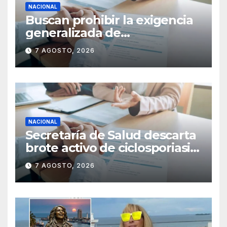
NACIONAL
Buscan prohibir la exigencia
generalizada de
antecedentes penales para
7 AGOSTO, 2026
obtener empleo en México
NACIONAL
Secretaría de Salud descarta
brote activo de ciclosporiasis
en México y pide tranquilidad
7 AGOSTO, 2026
a la población