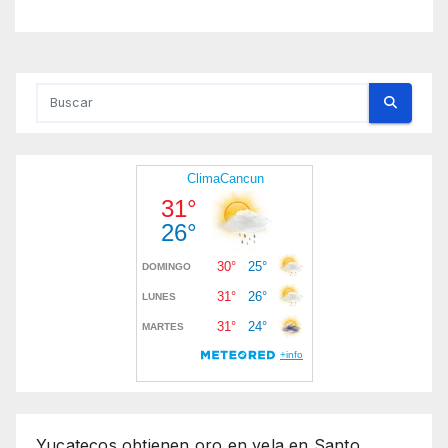
Yucatecos obtienen oro en vela en Santo