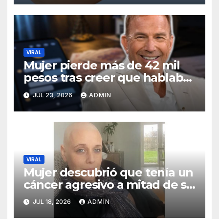
VIRAL
Mujer pierde más de 42 mil
pesos tras creer que hablaba
con Kevin Costner
JUL 23, 2026
ADMIN
VIRAL
Mujer descubrió que tenía un
cáncer agresivo a mitad de su
embarazo
JUL 18, 2026
ADMIN