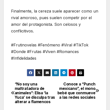
Finalmente, la cereza suele aparecer como un
rival amoroso, pues suelen competir por el
amor del protagonista. Son celosos y
conflicitivos.
#Frutinovelas #Fenómeno #Viral #TikTok
#Donde #Frutas #Viven #Romances
#Infidelidades
“No soy una
Conoce a “Punch
Navegación
maltratadora de
mexicano”, el mono
animales”: Elisa ‘la
bebé que conmueve
de
Yuca’ se disculpa tras
a las redes sociales
alterar a flamencos
entradas