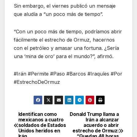
Sin embargo, el viernes publicó un mensaje
que aludía a “un poco más de tiempo”.
“Con un poco más de tiempo, podríamos abrir
fácilmente el estrecho de Ormuz, hacernos
con el petróleo y amasar una fortuna. ¿Sería
una ‘mina de oro’ para el mundo?”, afirmó.
#Irán #Permite #Paso #Barcos #Iraquíes #Por
#EstrechoDeOrmuz
Identifican como
Donald Trump llama a
Navegación
mexicanos a cuatro
Irán a alcanzar
soldados de Estados
acuerdo o abrir
de
Unidos heridos en
estrecho de Ormuz:
Irán
“Quedan 48 horas