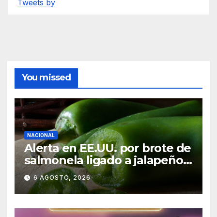
Tweets by
You missed
NACIONAL
Alerta en EE.UU. por brote de
salmonela ligado a jalapeños
mexicanos; reportan 345
6 AGOSTO, 2026
casos