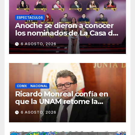
ESPECTACULOS
Anoche se dieron a conocer
los nominados de La Casa de
los Famosos México 2026 en
6 AGOSTO, 2026
la segunda semana
CDMX
NACIONAL
Ricardo Monreal confía en
que la UNAM retome la
normalidad e inicie el
6 AGOSTO, 2026
semestre mediante el
diálogo