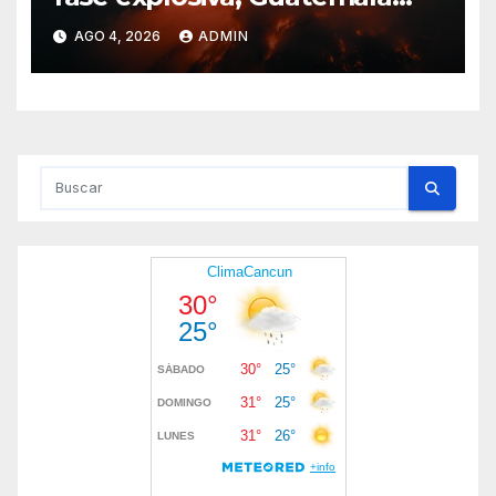
activa alerta anaranjada
AGO 4, 2026
ADMIN