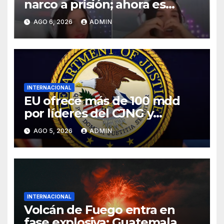
narco a prisión; ahora es
tiktoker
AGO 6, 2026
ADMIN
INTERNACIONAL
EU ofrece más de 100 mdd
por líderes del CJNG y
presenta nuevos cargos
AGO 5, 2026
ADMIN
INTERNACIONAL
Volcán de Fuego entra en
fase explosiva; Guatemala