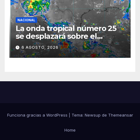
NACIONAL
La onda tropical número 25
se desplazará sobre el
sureste mexicano
6 AGOSTO, 2026
Funciona gracias a WordPress
|
Tema:
Newsup
de
Themeansar
Home