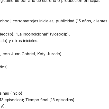
ológicamente por año de estreno o producción principal.
ool; cortometrajes iniciales; publicidad (15 años, clientes
eoclip); “La incondicional” (videoclip).
o) y otros iniciales.​
p, con Juan Gabriel, Katy Jurado).​
os).​
​
as (inicio).​
 episodios); Tiempo final (13 episodios).
V).​