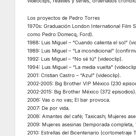
videoclips, realities y series, ordenados cron
Los proyectos de Pedro Torres
1970s: Graduación London International Film Sch
como Pedro Domecq, Ford).
1988: Luis Miguel – “Cuando calienta el sol” (vid
1989: Luis Miguel – “La incondicional” (confirmad
1992: Luis Miguel – “No sé tú” (videoclip).​
1994: Luis Miguel – “La media vuelta” (videocli
2001: Cristian Castro – “Azul” (videoclip).​
2002-2005: Big Brother VIP México (230 episodi
2002-2015: Big Brother México (372 episodios).
2006: Vas o no vas; El bar provoca.​
2007: De por vida.​
2008: Amantes del café; Taxicash; Mujeres asesin
2009: Mujeres asesinas (temporada completa, 13
2010: Estrellas del Bicentenario (cortometraje T