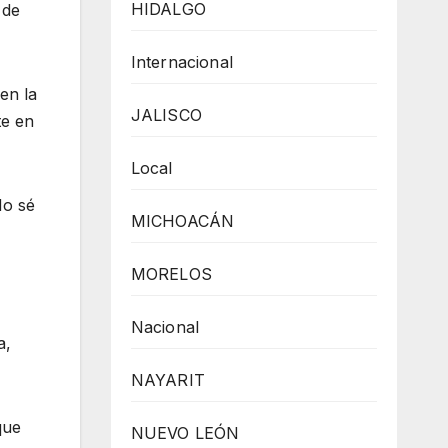
HIDALGO
 de
Internacional
en la
JALISCO
te en
Local
No sé
MICHOACÁN
MORELOS
Nacional
a,
NAYARIT
que
NUEVO LEÓN