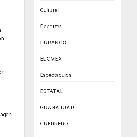
Cultural
Deportes
n
en
DURANGO
EDOMEX
or
Espectaculos
ESTATAL
GUANAJUATO
magen
GUERRERO