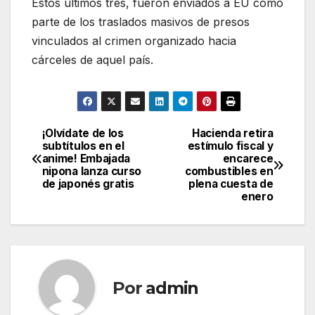
Estos últimos tres, fueron enviados a EU como
parte de los traslados masivos de presos
vinculados al crimen organizado hacia
cárceles de aquel país.
¡Olvídate de los
Hacienda retira
Navegación
subtítulos en el
estímulo fiscal y
anime! Embajada
encarece
de
nipona lanza curso
combustibles en
de japonés gratis
plena cuesta de
entradas
enero
Por
admin