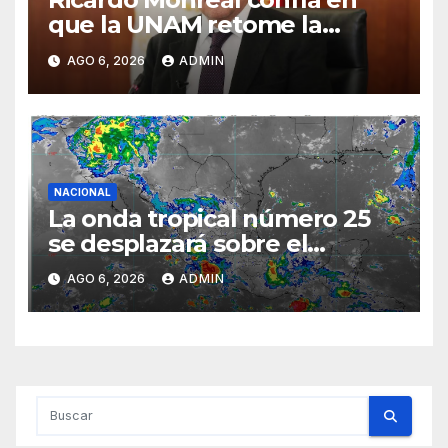
que la UNAM retome la
normalidad e inicie el
AGO 6, 2026
ADMIN
semestre mediante el diálogo
NACIONAL
La onda tropical número 25
se desplazará sobre el
sureste mexicano
AGO 6, 2026
ADMIN