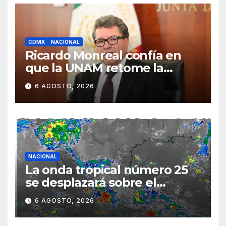
CDMX
NACIONAL
Ricardo Monreal confía en
que la UNAM retome la
normalidad e inicie el
6 AGOSTO, 2026
semestre mediante el
diálogo
NACIONAL
La onda tropical número 25
se desplazará sobre el
sureste mexicano
6 AGOSTO, 2026