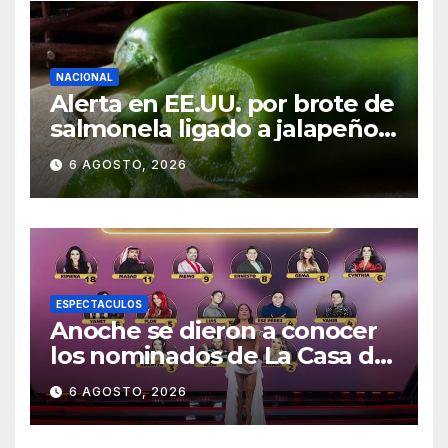
NACIONAL
Alerta en EE.UU. por brote de
salmonela ligado a jalapeños
mexicanos; reportan 345
6 AGOSTO, 2026
casos
ESPECTACULOS
Anoche se dieron a conocer
los nominados de La Casa de
los Famosos México 2026 en
6 AGOSTO, 2026
la segunda semana