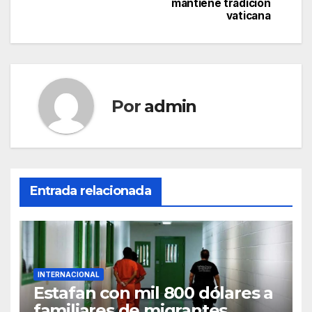
de
mantiene tradición
vaticana
entradas
Por
admin
Entrada relacionada
INTERNACIONAL
Estafan con mil 800 dólares a
familiares de migrantes