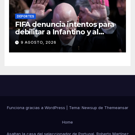
DEPORTES
FIFA denuncia intentos para
debilitar a Infantino y al
propio organismo
9 AGOSTO, 2026
Funciona gracias a WordPress
|
Tema:
Newsup
de
Themeansar
Home
Asaltan la casa del seleccionador de Portugal, Roberto Martínez