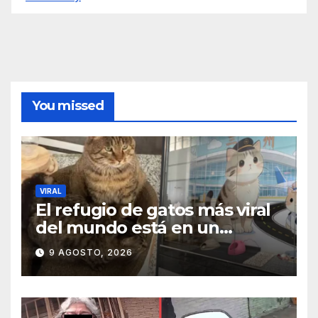
You missed
VIRAL
El refugio de gatos más viral
del mundo está en un
aeropuerto internacional y
9 AGOSTO, 2026
tiene a tres felinos
patrullando las puertas de
embarque