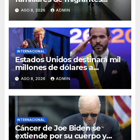
detenidos en Estados Unidos;
AGO 8, 2026
ADMIN
prometen liberarlos
INTERNACIONAL
Estados Unidos destinará mil
millones de dólares a
Colombia para reforzar
AGO 8, 2026
ADMIN
seguridad
INTERNACIONAL
Cáncer de Joe Biden se
extiende por su cuerpo y