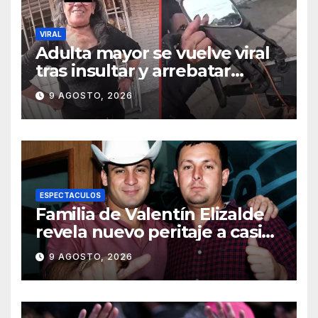
VIRAL
Adulta mayor se vuelve viral
tras insultar y arrebatar
celular a repartidor
9 AGOSTO, 2026
ESPECTACULOS
Familia de Valentín Elizalde
revela nuevo peritaje a casi
20 años de su homîcîdîo
9 AGOSTO, 2026