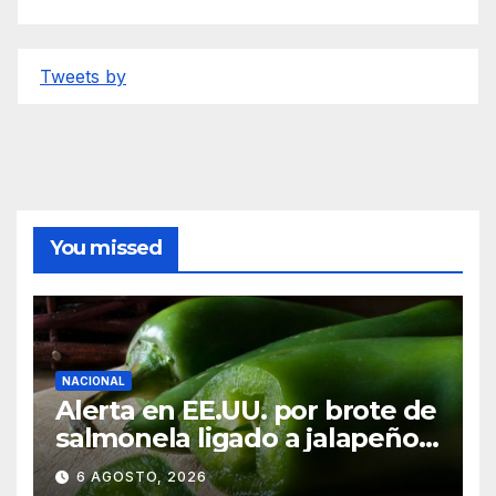
Tweets by
You missed
NACIONAL
Alerta en EE.UU. por brote de
salmonela ligado a jalapeños
mexicanos; reportan 345
6 AGOSTO, 2026
casos