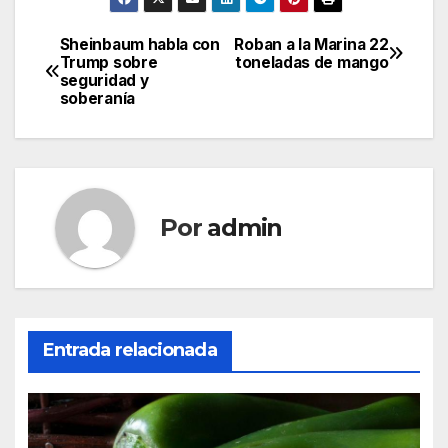
Sheinbaum habla con
Roban a la Marina 22
Navegación
Trump sobre
toneladas de mango
seguridad y
de
soberanía
entradas
Por
admin
Entrada relacionada