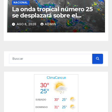
NACIONAL
La onda tropical número 25
se desplazará sobre el
sureste mexicano
AGO 6, 2026
ADMIN