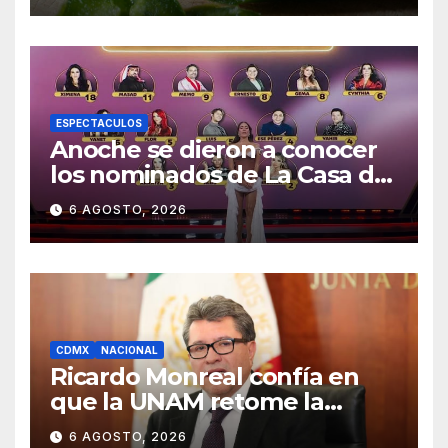
ESPECTACULOS
Anoche se dieron a conocer
los nominados de La Casa de
los Famosos México 2026 en
6 AGOSTO, 2026
la segunda semana
CDMX
NACIONAL
Ricardo Monreal confía en
que la UNAM retome la
normalidad e inicie el
6 AGOSTO, 2026