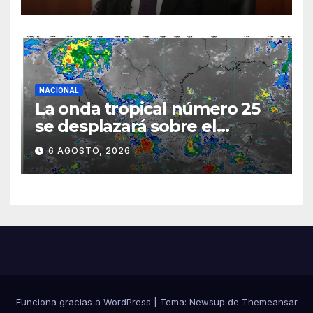
semestre mediante el
diálogo
NACIONAL
La onda tropical número 25
se desplazará sobre el
sureste mexicano
6 AGOSTO, 2026
Funciona gracias a WordPress
|
Tema:
Newsup
de
Themeansar