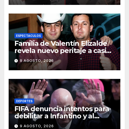
ESPECTACULOS
Familia de Valentín Elizalde
revela nuevo peritaje a casi
20 años de su homîcîdîo
9 AGOSTO, 2026
DEPORTES
FIFA denuncia intentos para
debilitar a Infantino y al
propio organismo
9 AGOSTO, 2026