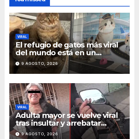
VIRAL
El refugio de gatos más viral
del mundo está en un
aeropuerto internacional y
9 AGOSTO, 2026
tiene a tres felinos
patrullando las puertas de
embarque
VIRAL
Adulta mayor se vuelve viral
tras insultar y arrebatar
celular a repartidor
9 AGOSTO, 2026