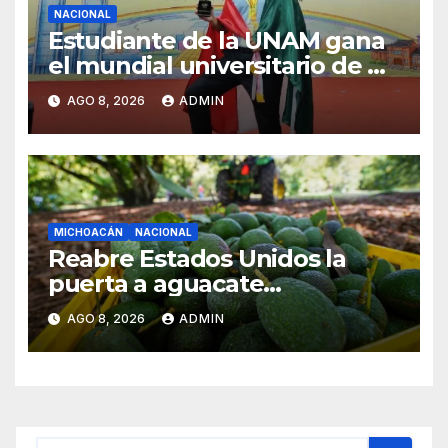
NACIONAL
Estudiante de la UNAM gana
el mundial universitario de Go
en China
AGO 8, 2026
ADMIN
MICHOACÁN
NACIONAL
Reabre Estados Unidos la
puerta a aguacate
michoacano de forma
AGO 8, 2026
ADMIN
“gradual”