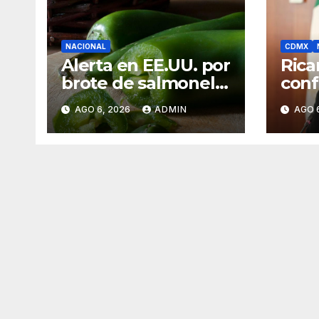
NACIONAL
CDMX
Alerta en EE.UU. por
Rica
brote de salmonela
conf
ligado a jalapeños
UNA
AGO 6, 2026
ADMIN
AGO 
mexicanos;
norm
reportan 345 casos
el s
medi