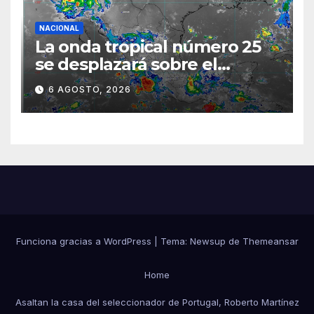
NACIONAL
La onda tropical número 25
se desplazará sobre el
sureste mexicano
6 AGOSTO, 2026
Funciona gracias a WordPress
|
Tema:
Newsup
de
Themeansar
Home
Asaltan la casa del seleccionador de Portugal, Roberto Martínez