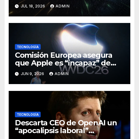
llegarán a su punto máximo
JUL 18, 2026
ADMIN
al mismo tiempo
TECNOLOGÍA
Comisión Europea asegura
que Apple es “incapaz” de
crear una IA compatible con
JUN 9, 2026
ADMIN
sus normas
TECNOLOGÍA
Descarta CEO de OpenAI un
“apocalipsis laboral”
provocado por la Inteligencia