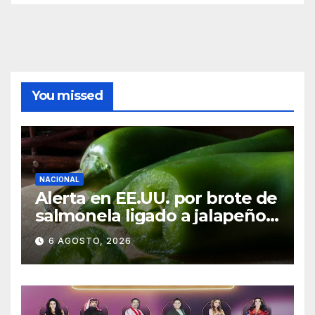
You missed
NACIONAL
Alerta en EE.UU. por brote de
salmonela ligado a jalapeños
mexicanos; reportan 345
6 AGOSTO, 2026
casos