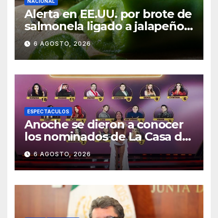
NACIONAL
Alerta en EE.UU. por brote de
salmonela ligado a jalapeños
mexicanos; reportan 345
6 AGOSTO, 2026
casos
ESPECTACULOS
Anoche se dieron a conocer
los nominados de La Casa de
los Famosos México 2026 en
6 AGOSTO, 2026
la segunda semana