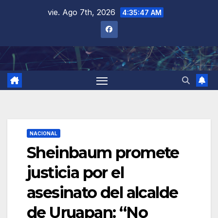
Saltar
vie. Ago 7th, 2026
4:35:48 AM
al
contenido
NACIONAL
Sheinbaum promete
justicia por el
asesinato del alcalde
de Uruapan: “No