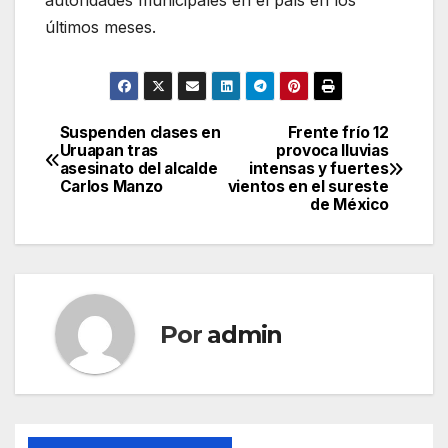
autoridades municipales en el país en los
últimos meses.
Suspenden clases en
Frente frío 12
Navegación
Uruapan tras
provoca lluvias
asesinato del alcalde
intensas y fuertes
de
Carlos Manzo
vientos en el sureste
de México
entradas
Por
admin