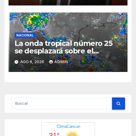
NACIONAL
La onda tropical número 25
se desplazará sobre el
sureste mexicano
AGO 6, 2026
ADMIN