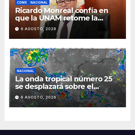
CDMX
NACIONAL
Ricardo Monreal confía en
que la UNAM retome la
normalidad e inicie el
6 AGOSTO, 2026
semestre mediante el
diálogo
NACIONAL
La onda tropical número 25
se desplazará sobre el
sureste mexicano
6 AGOSTO, 2026