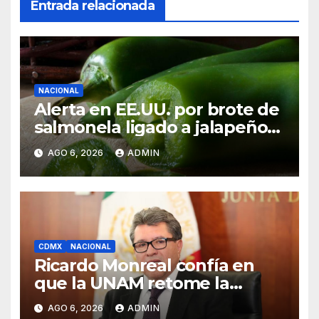
Entrada relacionada
NACIONAL
Alerta en EE.UU. por brote de
salmonela ligado a jalapeños
mexicanos; reportan 345
AGO 6, 2026
ADMIN
casos
CDMX
NACIONAL
Ricardo Monreal confía en
que la UNAM retome la
normalidad e inicie el
AGO 6, 2026
ADMIN
semestre mediante el diálogo