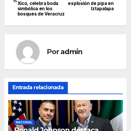
de
Xico, celebra boda
explosión de pipa en
simbólica en los
Iztapalapa
entradas
bosques de Veracruz
Por
admin
Entrada relacionada
NACIONAL
Ronald Johnson destaca