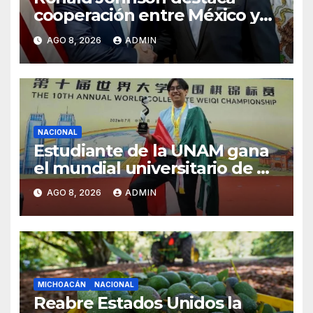
cooperación entre México y
EU para la seguridad en
AGO 8, 2026
ADMIN
región aguacatera de
Michoacán
NACIONAL
Estudiante de la UNAM gana
el mundial universitario de Go
en China
AGO 8, 2026
ADMIN
MICHOACÁN
NACIONAL
Reabre Estados Unidos la