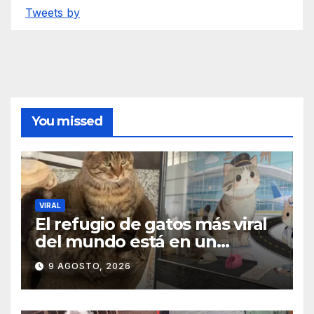
Tweets by
You missed
VIRAL
El refugio de gatos más viral
del mundo está en un
aeropuerto internacional y
9 AGOSTO, 2026
tiene a tres felinos
patrullando las puertas de
embarque