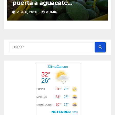
puerta a aguacate
michoacano de forma
AGO 8, 2026
ADMIN
“gradual”