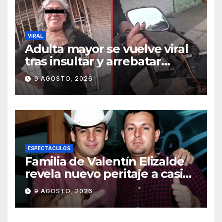
VIRAL
Adulta mayor se vuelve viral
tras insultar y arrebatar
celular a repartidor
9 AGOSTO, 2026
ESPECTACULOS
Familia de Valentín Elizalde
revela nuevo peritaje a casi
20 años de su homîcîdîo
9 AGOSTO, 2026