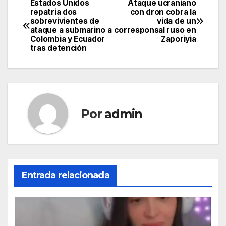
Estados Unidos
Ataque ucraniano
Navegación
repatria dos
con dron cobra la
sobrevivientes de
vida de un
de
ataque a submarino a
corresponsal ruso en
Colombia y Ecuador
Zaporiyia
entradas
tras detención
Por
admin
Entrada relacionada