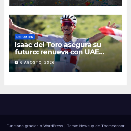
DEPORTES
Isaac del Toro asegura su
futuro: renueva con UAE
Team Emirates hasta 2031
6 AGOSTO, 2026
Funciona gracias a WordPress
|
Tema:
Newsup
de
Themeansar