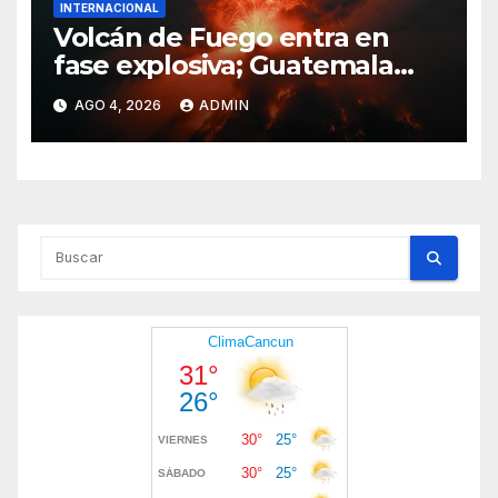
INTERNACIONAL
Volcán de Fuego entra en
fase explosiva; Guatemala
activa alerta anaranjada
AGO 4, 2026
ADMIN