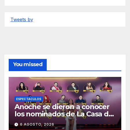
Tweets by
You missed
ESPECTACULOS
Anoche se dieron a conocer
los nominados de La Casa de
los Famosos México 2026 en
6 AGOSTO, 2026
la segunda semana