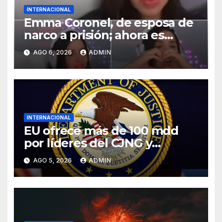
INTERNACIONAL
Emma Coronel, de esposa de
narco a prisión; ahora es
tiktoker
AGO 6, 2026
ADMIN
INTERNACIONAL
EU ofrece más de 100 mdd
por líderes del CJNG y
presenta nuevos cargos
AGO 5, 2026
ADMIN