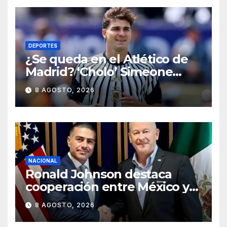
DEPORTES
¿Se queda en el Atlético de
Madrid? ‘Cholo’ Simeone
responde contundente sobre
8 AGOSTO, 2026
el futuro de Julián Álvarez
NACIONAL
Ronald Johnson destaca
cooperación entre México y
EU para la seguridad en
8 AGOSTO, 2026
región aguacatera de
Michoacán