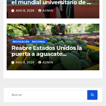
el mundial universitario de Go
en China
AGO 8, 2026
ADMIN
MICHOACÁN
NACIONAL
Reabre Estados Unidos la
puerta a aguacate
michoacano de forma
AGO 8, 2026
ADMIN
“gradual”