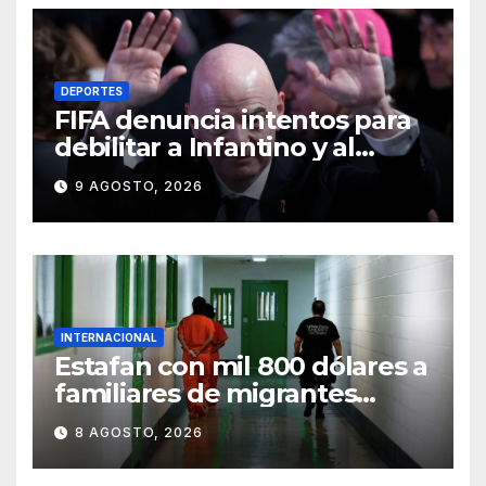
DEPORTES
FIFA denuncia intentos para
debilitar a Infantino y al
propio organismo
9 AGOSTO, 2026
INTERNACIONAL
Estafan con mil 800 dólares a
familiares de migrantes
detenidos en Estados Unidos;
8 AGOSTO, 2026
prometen liberarlos