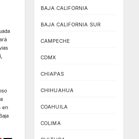
BAJA CALIFORNIA
BAJA CALIFORNIA SUR
guada
ará
CAMPECHE
vias
í,
CDMX
CHIAPAS
CHIHUAHUA
oso
la
COAHUILA
s en
Baja
COLIMA