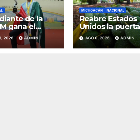
AL
MICHOACÁN
NACIONAL
diante de la
Reabre Estados
M gana el
Unidos la puerta
dial
aguacate
8, 2026
ADMIN
AGO 8, 2026
ADMIN
ersitario de Go
michoacano de
hina
forma “gradual”