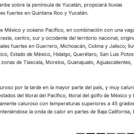
ribe sobre la península de Yucatán, propiciará lluvias
es fuertes en Quintana Roo y Yucatán.
o de México y océano Pacífico, en combinación con una va
este, centro, sur y occidente del territorio nacional, origin
ales fuertes en Guerrero, Michoacán, Colima y Jalisco; llu
co, Estado de México, Hidalgo, Querétaro, San Luis Potos
n zonas de Tlaxcala, Morelos, Guanajuato, Aguascalientes,
luroso por la tarde en la mayor parte del país, y muy calur
ados del litoral del Pacífico, litoral del golfo de México y 
damente caluroso con temperaturas superiores a 45 grado
nteniéndose la onda de calor en partes de Baja California, 