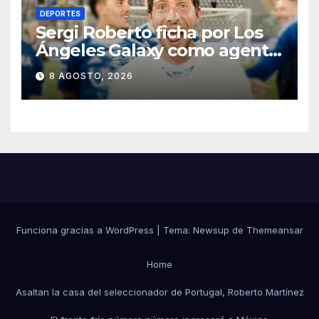
DEPORTES
Sergi Roberto ficha por Los
Ángeles Galaxy como agente
libre hasta 2028
8 AGOSTO, 2026
Funciona gracias a WordPress
|
Tema:
Newsup
de
Themeansar
Home
Asaltan la casa del seleccionador de Portugal, Roberto Martínez