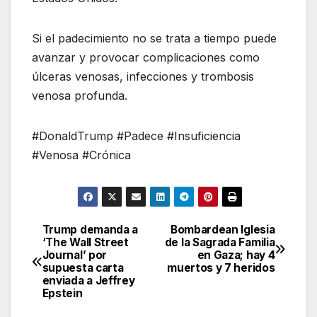
Si el padecimiento no se trata a tiempo puede
avanzar y provocar complicaciones como
úlceras venosas, infecciones y trombosis
venosa profunda.
#DonaldTrump #Padece #Insuficiencia
#Venosa #Crónica
Trump demanda a
Bombardean Iglesia
Navegación
‘The Wall Street
de la Sagrada Familia
Journal’ por
en Gaza; hay 4
de
supuesta carta
muertos y 7 heridos
enviada a Jeffrey
entradas
Epstein