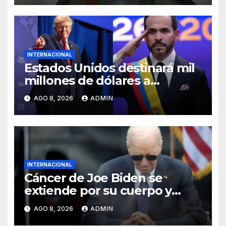
INTERNACIONAL
Estados Unidos destinará mil
millones de dólares a
Colombia para reforzar
AGO 8, 2026
ADMIN
seguridad
INTERNACIONAL
Cáncer de Joe Biden se
extiende por su cuerpo y
causa metástasis en sus
AGO 8, 2026
ADMIN
huesos, revela su hijo