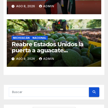
en China
AGO 8, 2026
ADMIN
MICHOACÁN
NACIONAL
Reabre Estados Unidos la
puerta a aguacate
michoacano de forma
AGO 8, 2026
ADMIN
“gradual”