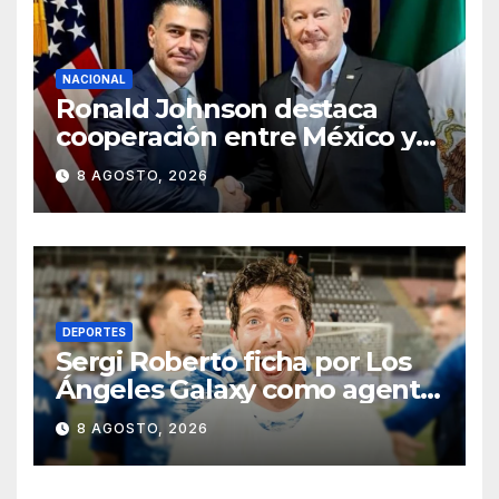
NACIONAL
Ronald Johnson destaca
cooperación entre México y
EU para la seguridad en
8 AGOSTO, 2026
región aguacatera de
Michoacán
DEPORTES
Sergi Roberto ficha por Los
Ángeles Galaxy como agente
libre hasta 2028
8 AGOSTO, 2026