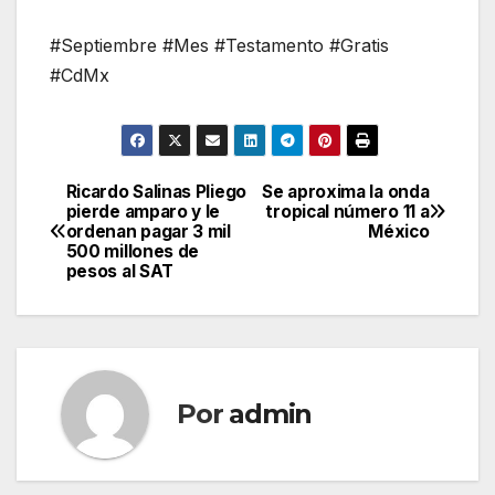
#Septiembre #Mes #Testamento #Gratis
#CdMx
Ricardo Salinas Pliego
Se aproxima la onda
Navegación
pierde amparo y le
tropical número 11 a
ordenan pagar 3 mil
México
de
500 millones de
pesos al SAT
entradas
Por
admin