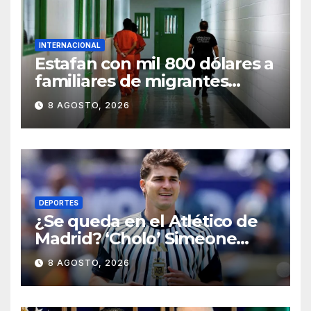
INTERNACIONAL
Estafan con mil 800 dólares a
familiares de migrantes
detenidos en Estados Unidos;
8 AGOSTO, 2026
prometen liberarlos
DEPORTES
¿Se queda en el Atlético de
Madrid? ‘Cholo’ Simeone
responde contundente sobre
8 AGOSTO, 2026
el futuro de Julián Álvarez