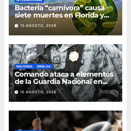
INTERNACIONAL
Bacteria “carnívora” causa
siete muertes en Florida y
Luisiana; alertan a bañistas
10 AGOSTO, 2026
NACIONAL
SINALOA
Comando ataca a elementos
de la Guardia Nacional en
Sinaloa; hay 8 detenidos
10 AGOSTO, 2026