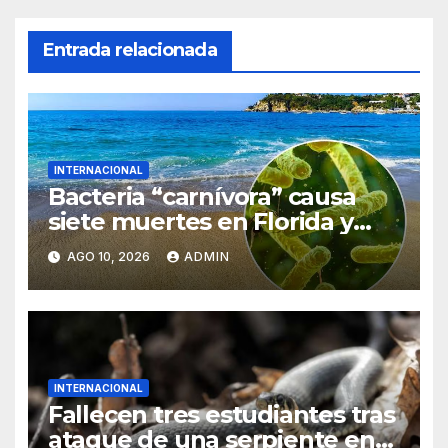
Entrada relacionada
INTERNACIONAL
Bacteria “carnívora” causa
siete muertes en Florida y
Luisiana; alertan a bañistas
AGO 10, 2026
ADMIN
INTERNACIONAL
Fallecen tres estudiantes tras
ataque de una serpiente en