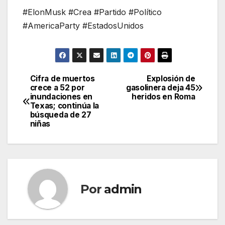
#ElonMusk #Crea #Partido #Político
#AmericaParty #EstadosUnidos
Cifra de muertos
Explosión de
Navegación
crece a 52 por
gasolinera deja 45
inundaciones en
heridos en Roma
de
Texas; continúa la
búsqueda de 27
entradas
niñas
Por
admin