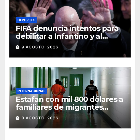
DEPORTES
FIFA denuncia intentos para
debilitar a Infantino y al
propio organismo
9 AGOSTO, 2026
INTERNACIONAL
Estafan con mil 800 dólares a
familiares de migrantes
detenidos en Estados Unidos;
8 AGOSTO, 2026
prometen liberarlos