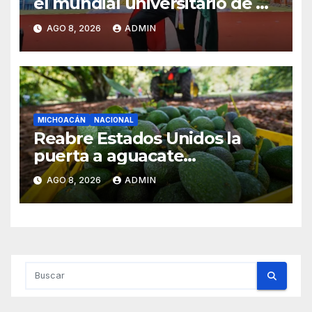
el mundial universitario de Go
en China
AGO 8, 2026
ADMIN
MICHOACÁN
NACIONAL
Reabre Estados Unidos la
puerta a aguacate
michoacano de forma
AGO 8, 2026
ADMIN
“gradual”