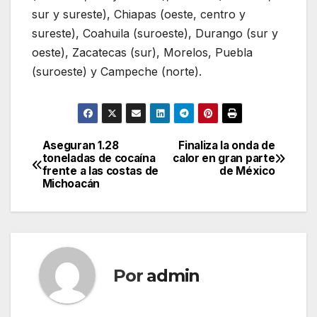
sur y sureste), Chiapas (oeste, centro y
sureste), Coahuila (suroeste), Durango (sur y
oeste), Zacatecas (sur), Morelos, Puebla
(suroeste) y Campeche (norte).
Aseguran 1.28
Finaliza la onda de
Navegación
toneladas de cocaína
calor en gran parte
frente a las costas de
de México
de
Michoacán
entradas
Por
admin