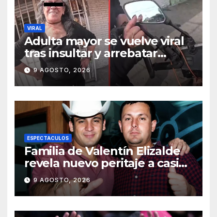
VIRAL
Adulta mayor se vuelve viral
tras insultar y arrebatar
celular a repartidor
9 AGOSTO, 2026
ESPECTACULOS
Familia de Valentín Elizalde
revela nuevo peritaje a casi
20 años de su homîcîdîo
9 AGOSTO, 2026