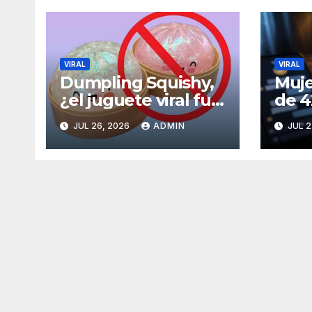
VIRAL
VIRAL
Dumpling Squishy,
Muje
¿el juguete viral fue
de 4
retirado del
cree
JUL 26, 2026
ADMIN
JUL 2
mercado por
con 
sustancia
cancerígena?