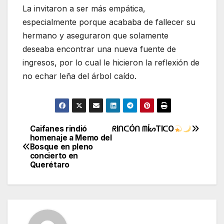
La invitaron a ser más empática,
especialmente porque acababa de fallecer su
hermano y aseguraron que solamente
deseaba encontrar una nueva fuente de
ingresos, por lo cual le hicieron la reflexión de
no echar leña del árbol caído.
Caifanes rindió
ᖇIᑎᑕÓᑎ ᗰÍᔕTIᑕO
Navegación
homenaje a Memo del
Bosque en pleno
de
concierto en
Querétaro
entradas