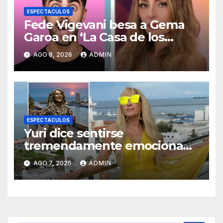
ESPECTACULOS
Fede Vigevani besa a Gema
Garoa en ‘La Casa de los
Famosos México’
AGO 8, 2026
ADMIN
ESPECTACULOS
Yuri dice sentirse
tremendamente emocionada
sobre su estatua que le harán
AGO 7, 2026
ADMIN
en Veracruz