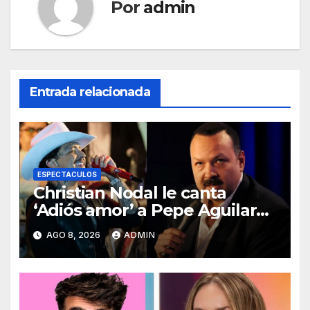
Por
admin
Entrada relacionada
ESPECTACULOS
Christian Nodal le canta
‘Adiós amor’ a Pepe Aguilar
por su cumpleaños; redes
AGO 8, 2026
ADMIN
reaccionan