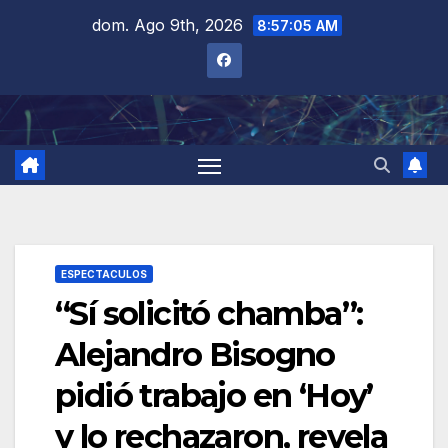
Saltar
dom. Ago 9th, 2026
8:57:06 AM
al
contenido
ESPECTACULOS
“Sí solicitó chamba”:
Alejandro Bisogno
pidió trabajo en ‘Hoy’
y lo rechazaron, revela