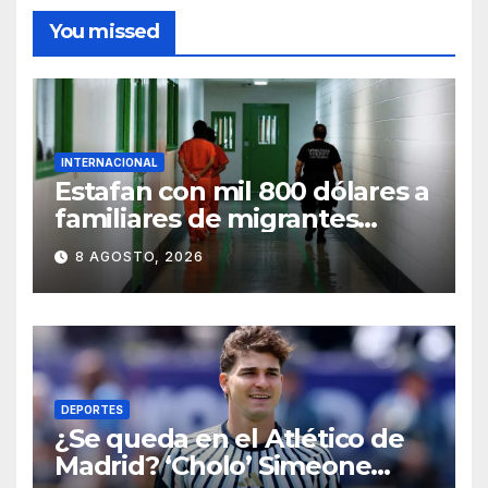
You missed
INTERNACIONAL
Estafan con mil 800 dólares a
familiares de migrantes
detenidos en Estados Unidos;
8 AGOSTO, 2026
prometen liberarlos
DEPORTES
¿Se queda en el Atlético de
Madrid? ‘Cholo’ Simeone