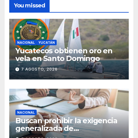
You missed
NACIONAL
YUCATÁN
Yucatecos obtienen oro en
vela en Santo Domingo
7 AGOSTO, 2026
NACIONAL
Buscan prohibir la exigencia
generalizada de
antecedentes penales para