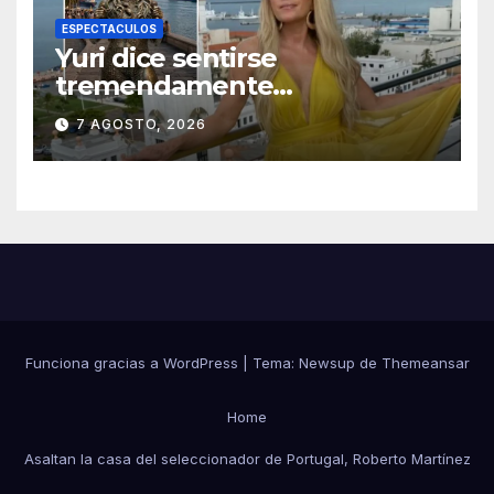
ESPECTACULOS
Yuri dice sentirse
tremendamente
emocionada sobre su estatua
7 AGOSTO, 2026
que le harán en Veracruz
Funciona gracias a WordPress
|
Tema:
Newsup
de
Themeansar
Home
Asaltan la casa del seleccionador de Portugal, Roberto Martínez