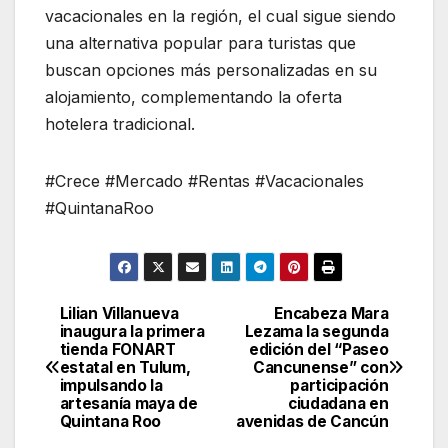
vacacionales en la región, el cual sigue siendo
una alternativa popular para turistas que
buscan opciones más personalizadas en su
alojamiento, complementando la oferta
hotelera tradicional.
#Crece #Mercado #Rentas #Vacacionales
#QuintanaRoo
Lilian Villanueva
Encabeza Mara
Navegación
inaugura la primera
Lezama la segunda
tienda FONART
edición del “Paseo
de
estatal en Tulum,
Cancunense” con
impulsando la
participación
entradas
artesanía maya de
ciudadana en
Quintana Roo
avenidas de Cancún