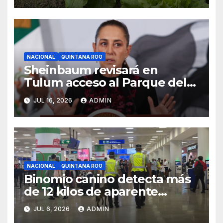
NACIONAL
QUINTANA ROO
Sheinbaum revisará en
Tulum acceso al Parque del
Jaguar, sargazo y Tren Maya
JUL 16, 2026
ADMIN
de carga
NACIONAL
QUINTANA ROO
Binomio canino detecta más
de 12 kilos de aparente
cocaína en el Aeropuerto de
JUL 6, 2026
ADMIN
Cancún