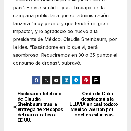
país”. En ese sentido, puso hincapié en la
campaña publicitaria que su administración
lanzará “muy pronto y que tendrá un gran
impacto”, y le agradeció de nuevo a la
presidenta de México, Claudia Sheinbaum, por
la idea. “Basándome en lo que vi, será
asombroso. Reduciremos en 30 o 35 puntos el
consumo de drogas”, subrayó.
Hackearon teléfono
Onda de Calor
Navegación
de Claudia
desplazará a la
Sheinbaum tras la
LLUVIA en casi todo
de
entrega de 29 capos
México; alertan por
del narcotráfico a
noches calurosas
entradas
EE.UU.