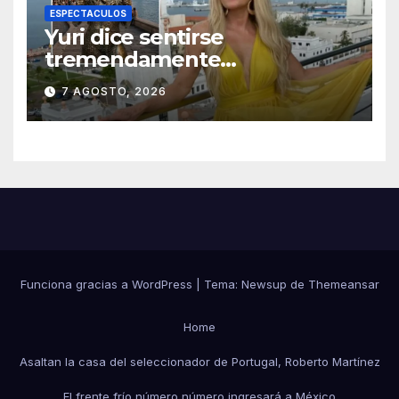
ESPECTACULOS
Yuri dice sentirse
tremendamente
emocionada sobre su estatua
7 AGOSTO, 2026
que le harán en Veracruz
Funciona gracias a WordPress
|
Tema:
Newsup
de
Themeansar
Home
Asaltan la casa del seleccionador de Portugal, Roberto Martínez
El frente frío número número ingresará a México