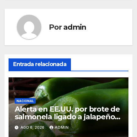
Por
admin
Entrada relacionada
NACIONAL
Alerta en EE.UU. por brote de
salmonela ligado a jalapeños
mexicanos; reportan 345
AGO 6, 2026
ADMIN
casos