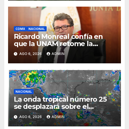
CDMX
NACIONAL
Ricardo Monreal confía en
que la UNAM retome la
normalidad e inicie el
AGO 6, 2026
ADMIN
semestre mediante el diálogo
NACIONAL
La onda tropical número 25
se desplazará sobre el
sureste mexicano
AGO 6, 2026
ADMIN