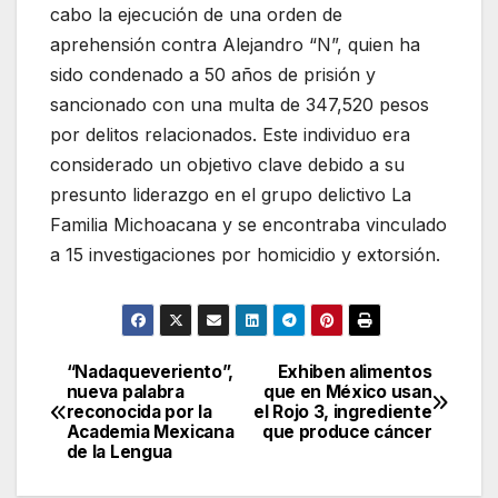
cabo la ejecución de una orden de
aprehensión contra Alejandro “N”, quien ha
sido condenado a 50 años de prisión y
sancionado con una multa de 347,520 pesos
por delitos relacionados. Este individuo era
considerado un objetivo clave debido a su
presunto liderazgo en el grupo delictivo La
Familia Michoacana y se encontraba vinculado
a 15 investigaciones por homicidio y extorsión.
“Nadaqueveriento”,
Exhiben alimentos
Navegación
nueva palabra
que en México usan
reconocida por la
el Rojo 3, ingrediente
de
Academia Mexicana
que produce cáncer
de la Lengua
entradas