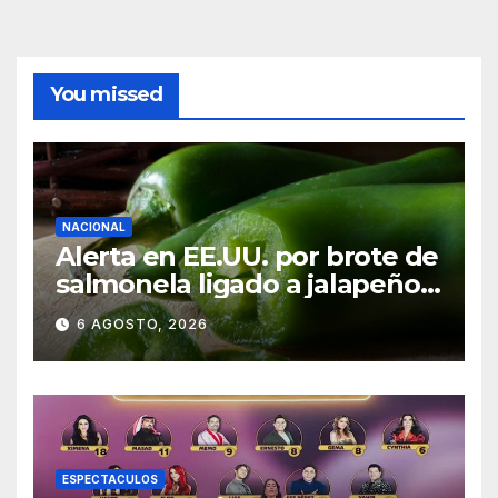
You missed
NACIONAL
Alerta en EE.UU. por brote de
salmonela ligado a jalapeños
mexicanos; reportan 345
6 AGOSTO, 2026
casos
ESPECTACULOS