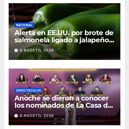
NACIONAL
Alerta en EE.UU. por brote de
salmonela ligado a jalapeños
mexicanos; reportan 345
6 AGOSTO, 2026
casos
ESPECTACULOS
Anoche se dieron a conocer
los nominados de La Casa de
los Famosos México 2026 en
6 AGOSTO, 2026
la segunda semana