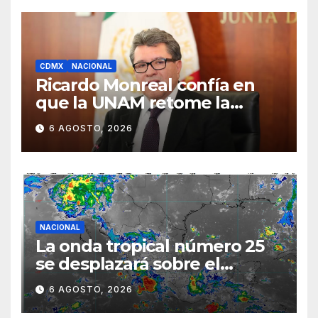
CDMX
NACIONAL
Ricardo Monreal confía en
que la UNAM retome la
normalidad e inicie el
6 AGOSTO, 2026
semestre mediante el
diálogo
NACIONAL
La onda tropical número 25
se desplazará sobre el
sureste mexicano
6 AGOSTO, 2026