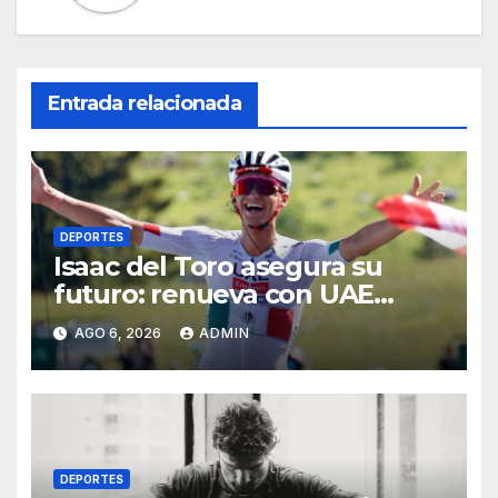
Entrada relacionada
DEPORTES
Isaac del Toro asegura su
futuro: renueva con UAE
Team Emirates hasta 2031
AGO 6, 2026
ADMIN
DEPORTES