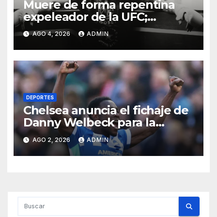
Muere de forma repentina
expeleador de la UFC;
investigan las causas
AGO 4, 2026
ADMIN
DEPORTES
Chelsea anuncia el fichaje de
Danny Welbeck para la
próxima temporada de
AGO 2, 2026
ADMIN
Premier League