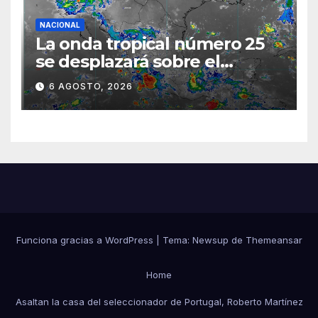
NACIONAL
La onda tropical número 25
se desplazará sobre el
sureste mexicano
6 AGOSTO, 2026
Funciona gracias a WordPress
|
Tema:
Newsup
de
Themeansar
Home
Asaltan la casa del seleccionador de Portugal, Roberto Martínez