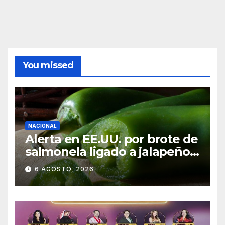
You missed
NACIONAL
Alerta en EE.UU. por brote de
salmonela ligado a jalapeños
mexicanos; reportan 345
6 AGOSTO, 2026
casos