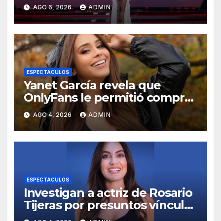
los Famosos México 2026 en
AGO 6, 2026
ADMIN
la segunda semana
ESPECTACULOS
Yanet García revela que
OnlyFans le permitió comprar
un departamento en
AGO 4, 2026
ADMIN
Manhattan
ESPECTACULOS
Investigan a actriz de Rosario
Tijeras por presuntos vínculos
con red de huachicol fiscal