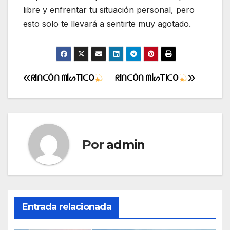
libre y enfrentar tu situación personal, pero
esto solo te llevará a sentirte muy agotado.
ᖇIᑎᑕÓᑎ ᗰÍᔕTIᑕO
ᖇIᑎᑕÓᑎ ᗰÍᔕTIᑕO
Navegación
de
entradas
Por
admin
Entrada relacionada