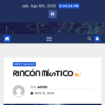
Saltar
sáb. Ago 8th, 2026
8:34:35 PM
al
contenido
ESPECTACULOS
ᖇIᑎᑕÓᑎ ᗰÍᔕTIᑕO
Por
admin
NOV 12, 2024