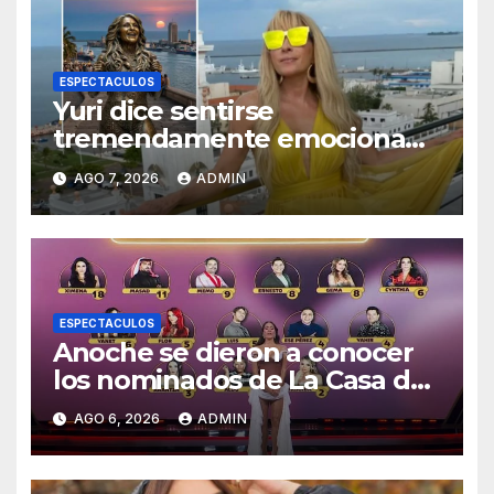
ESPECTACULOS
Yuri dice sentirse
tremendamente emocionada
sobre su estatua que le harán
AGO 7, 2026
ADMIN
en Veracruz
ESPECTACULOS
Anoche se dieron a conocer
los nominados de La Casa de
los Famosos México 2026 en
AGO 6, 2026
ADMIN
la segunda semana