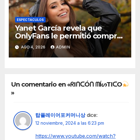
ESPECTACULOS
Yanet García revela que
OnlyFans le permitió comprar
un departamento en
AGO 4, 2026
ADMIN
Manhattan
Un comentario en «ᖇIᑎᑕÓᑎ ᗰÍᔕTIᑕO
»
탑플레이어포커머니상
dice:
12 noviembre, 2024 a las 6:23 pm
https://www.youtube.com/watch?