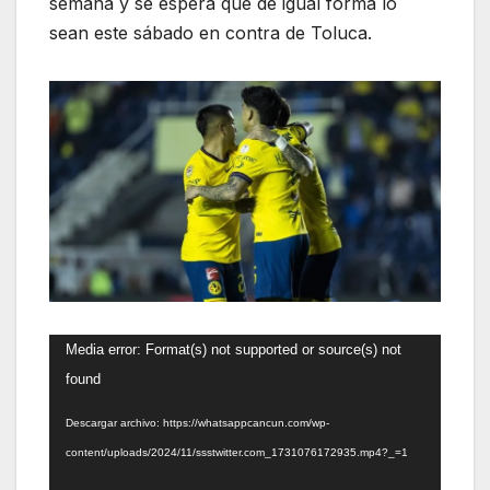
semana y se espera que de igual forma lo
sean este sábado en contra de Toluca.
Reproductor
Media error: Format(s) not supported or source(s) not
de
found
vídeo
Descargar archivo: https://whatsappcancun.com/wp-
content/uploads/2024/11/ssstwitter.com_1731076172935.mp4?_=1