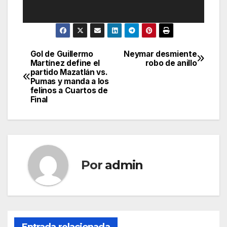
Gol de Guillermo
Neymar desmiente
Navegación
Martínez define el
robo de anillo
partido Mazatlán vs.
de
Pumas y manda a los
felinos a Cuartos de
entradas
Final
Por
admin
Entrada relacionada