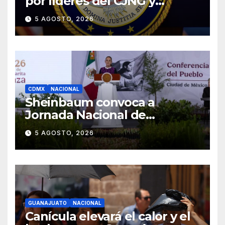
por líderes del CJNG y
presenta nuevos cargos
5 AGOSTO, 2026
CDMX
NACIONAL
Sheinbaum convoca a
Jornada Nacional de
Reforestación el 9 de agosto
5 AGOSTO, 2026
GUANAJUATO
NACIONAL
Canícula elevará el calor y el