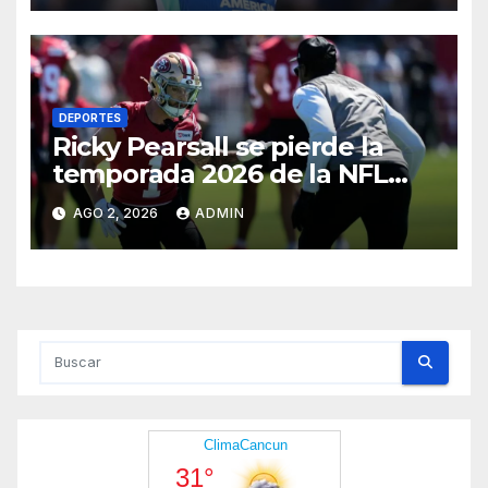
DEPORTES
Ricky Pearsall se pierde la
temporada 2026 de la NFL
con los 49ers por una cirugía
AGO 2, 2026
ADMIN
de rodilla