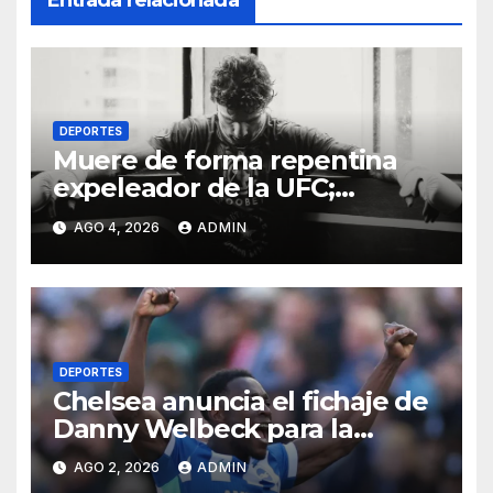
DEPORTES
Muere de forma repentina
expeleador de la UFC;
investigan las causas
AGO 4, 2026
ADMIN
DEPORTES
Chelsea anuncia el fichaje de
Danny Welbeck para la
próxima temporada de
AGO 2, 2026
ADMIN
Premier League