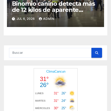
Binomio canino detecta más
de 12 kilos de aparente
cocaína en el Aeropuerto de
JUL 6, 2026
ADMIN
Cancún