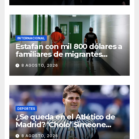
INTERNACIONAL
Estafan con mil 800 dólares a
familiares de migrantes
detenidos en Estados Unidos;
8 AGOSTO, 2026
prometen liberarlos
DEPORTES
¿Se queda en el Atlético de
Madrid? ‘Cholo’ Simeone
responde contundente sobre
8 AGOSTO, 2026