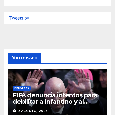
Tweets by
You missed
DEPORTES
FIFA denuncia intentos para
debilitar a Infantino y al
propio organismo
9 AGOSTO, 2026