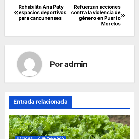
Rehabilita Ana Paty
Refuerzan acciones
Navegación
espacios deportivos
contra la violencia de
para cancunenses
género en Puerto
de
Morelos
entradas
Por
admin
Entrada relacionada
NACIONAL
QUINTANA ROO