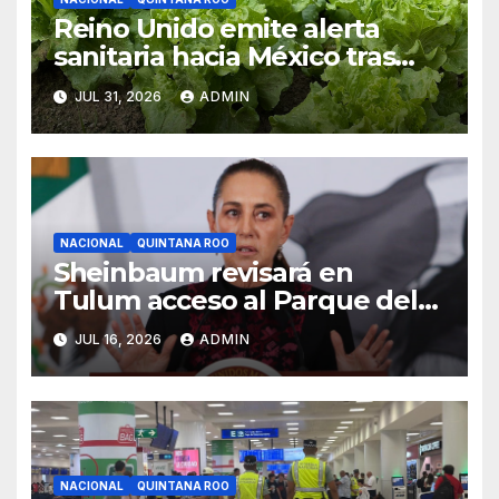
Reino Unido emite alerta
sanitaria hacia México tras
aumento de cuadros de
JUL 31, 2026
ADMIN
diarrea explosiva en turistas
NACIONAL
QUINTANA ROO
Sheinbaum revisará en
Tulum acceso al Parque del
Jaguar, sargazo y Tren Maya
JUL 16, 2026
ADMIN
de carga
NACIONAL
QUINTANA ROO