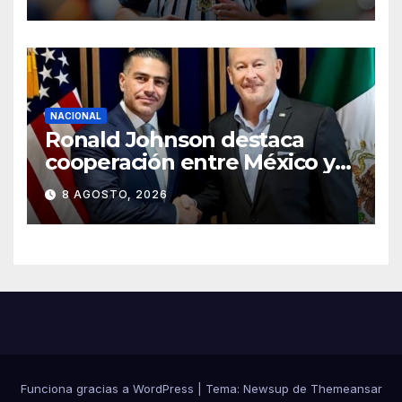
el futuro de Julián Álvarez
NACIONAL
Ronald Johnson destaca
cooperación entre México y
EU para la seguridad en
8 AGOSTO, 2026
región aguacatera de
Michoacán
Funciona gracias a WordPress
|
Tema:
Newsup
de
Themeansar