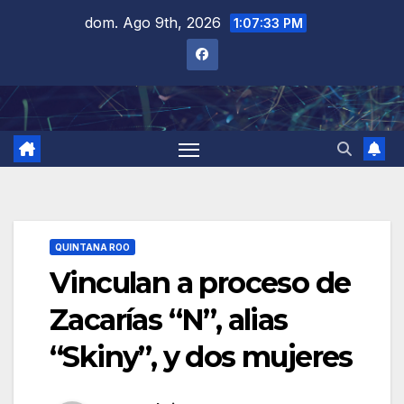
Saltar
dom. Ago 9th, 2026
1:07:34 PM
al
contenido
QUINTANA ROO
Vinculan a proceso de
Zacarías “N”, alias
“Skiny”, y dos mujeres