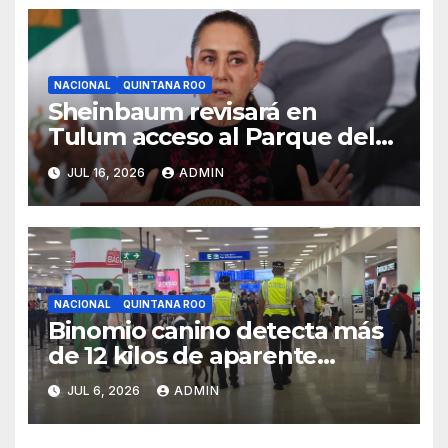
NACIONAL
QUINTANA ROO
Sheinbaum revisará en
Tulum acceso al Parque del
Jaguar, sargazo y Tren Maya
JUL 16, 2026
ADMIN
de carga
NACIONAL
QUINTANA ROO
Binomio canino detecta más
de 12 kilos de aparente
cocaína en el Aeropuerto de
JUL 6, 2026
ADMIN
Cancún