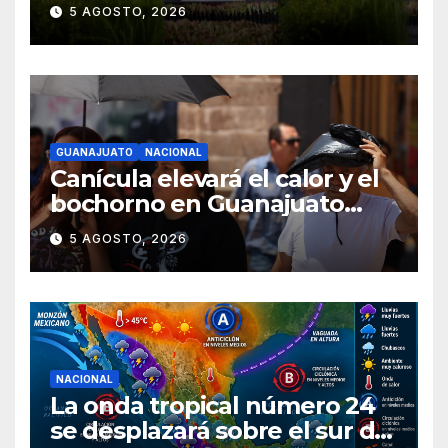
Reforestación el 9 de agosto
5 AGOSTO, 2026
GUANAJUATO
NACIONAL
Canícula elevará el calor y el
bochorno en Guanajuato
durante agosto
5 AGOSTO, 2026
NACIONAL
La onda tropical número 24
se desplazará sobre el sur del