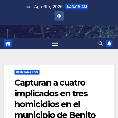
Saltar
jue. Ago 6th, 2026
1:43:09 AM
al
contenido
QUINTANA ROO
Capturan a cuatro
implicados en tres
homicidios en el
municipio de Benito