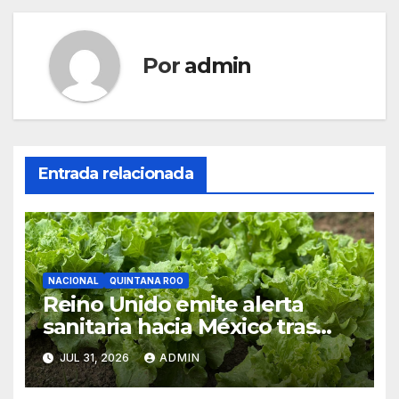
Por
admin
Entrada relacionada
NACIONAL
QUINTANA ROO
Reino Unido emite alerta
sanitaria hacia México tras
aumento de cuadros de
JUL 31, 2026
ADMIN
diarrea explosiva en turistas