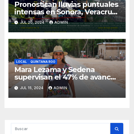
Pronostican lluvias puntuales
intensas en Sonora, Veracruz,
Oaxaca, Chiapas y Tabasco
JUL 20, 2024
ADMIN
LOCAL
QUINTANA ROO
Mara Lezama y Sedena
supervisan el 47% de avance
de la obra “Puerta al Mar” en
JUL 15, 2024
ADMIN
Felipe Carrillo Puerto