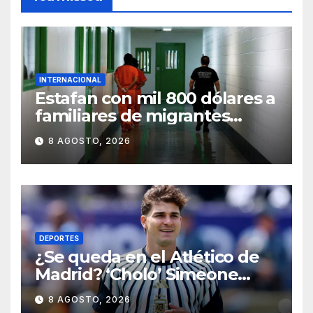
INTERNACIONAL
Estafan con mil 800 dólares a
familiares de migrantes
detenidos en Estados Unidos;
8 AGOSTO, 2026
prometen liberarlos
DEPORTES
¿Se queda en el Atlético de
Madrid? ‘Cholo’ Simeone
responde contundente sobre
8 AGOSTO, 2026
el futuro de Julián Álvarez