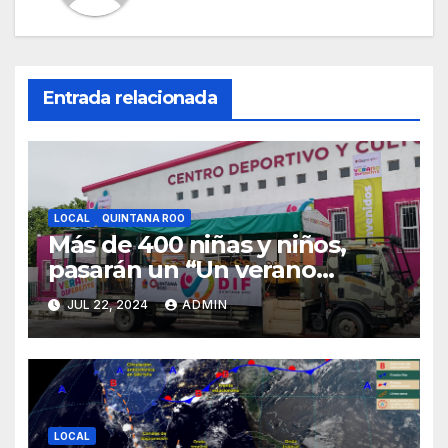
Entrada relacionada
LOCAL
QUINTANA ROO
Más de 400 niñas y niños,
pasarán un “Un verano
DIFerente” en Chetumal:
JUL 22, 2024
ADMIN
Mara Lezama
LOCAL