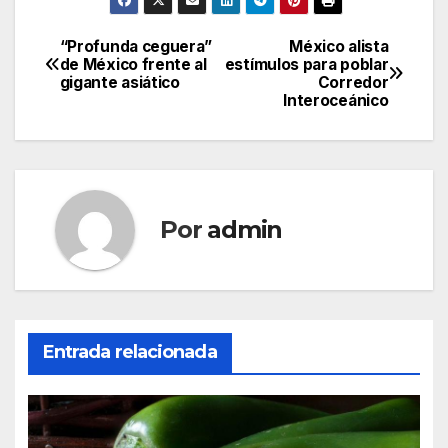
“Profunda ceguera”
México alista
Navegación
de México frente al
estímulos para poblar
gigante asiático
Corredor
de
Interoceánico
entradas
Por
admin
Entrada relacionada