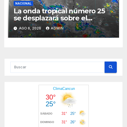
NACIONAL
La onda tropical número 25
se desplazará sobre el
sureste mexicano
AGO 6, 2026
ADMIN