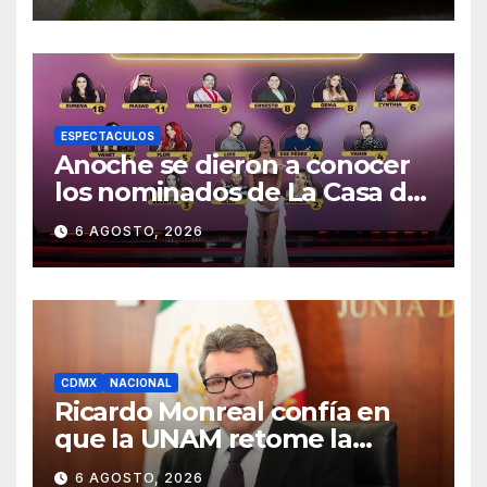
ESPECTACULOS
Anoche se dieron a conocer
los nominados de La Casa de
los Famosos México 2026 en
6 AGOSTO, 2026
la segunda semana
CDMX
NACIONAL
Ricardo Monreal confía en
que la UNAM retome la
normalidad e inicie el
6 AGOSTO, 2026