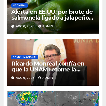
NACIONAL
Alerta en EE.UU. por brote de
salmonela ligado a jalapeños
mexicanos; reportan 345
AGO 6, 2026
ADMIN
casos
CDMX
NACIONAL
Ricardo Monreal confía en
que la UNAM retome la
normalidad e inicie el
AGO 6, 2026
ADMIN
semestre mediante el diálogo