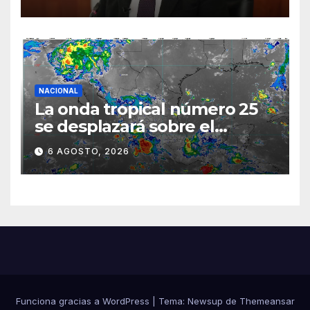
semestre mediante el
diálogo
NACIONAL
La onda tropical número 25
se desplazará sobre el
sureste mexicano
6 AGOSTO, 2026
Funciona gracias a WordPress
|
Tema:
Newsup
de
Themeansar