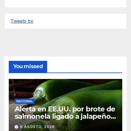
Tweets by
You missed
NACIONAL
Alerta en EE.UU. por brote de
salmonela ligado a jalapeños
mexicanos; reportan 345
6 AGOSTO, 2026
casos