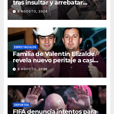
tras insultar y arrebatar
celular a repartidor
9 AGOSTO, 2026
ESPECTACULOS
Familia de Valentín Elizalde
revela nuevo peritaje a casi
20 años de su homîcîdîo
9 AGOSTO, 2026
DEPORTES
FIFA denuncia intentos para