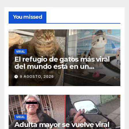
You missed
VIRAL
El refugio de gatos más viral
del mundo está en un
aeropuerto internacional y
9 AGOSTO, 2026
tiene a tres felinos
patrullando las puertas de
embarque
VIRAL
Adulta mayor se vuelve viral