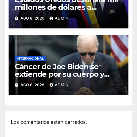
millones de dólares a
Colombia para reforzar
AGO 8, 2026
ADMIN
seguridad
INTERNACIONAL
Cáncer de Joe Biden se
extiende por su cuerpo y
causa metástasis en sus
AGO 8, 2026
ADMIN
huesos, revela su hijo
Los comentarios están cerrados.