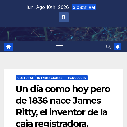
Saltar
lun. Ago 10th, 2026
3:04:33 AM
al
contenido
CULTURAL
INTERNACIONAL
TECNOLOGÍA
Un día como hoy pero
de 1836 nace James
Ritty, el inventor de la
caja registradora.