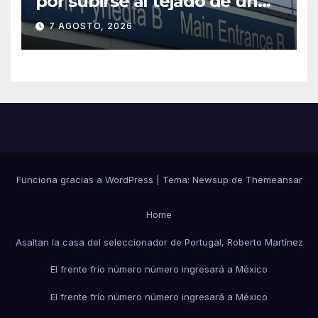
por subirse al tejado de un
hospital disfrazado de “La
7 AGOSTO, 2026
Muerte” en Gales
Funciona gracias a WordPress
|
Tema:
Newsup
de
Themeansar
Home
Asaltan la casa del seleccionador de Portugal, Roberto Martínez
El frente frío número número ingresará a México
El frente frío número número ingresará a México