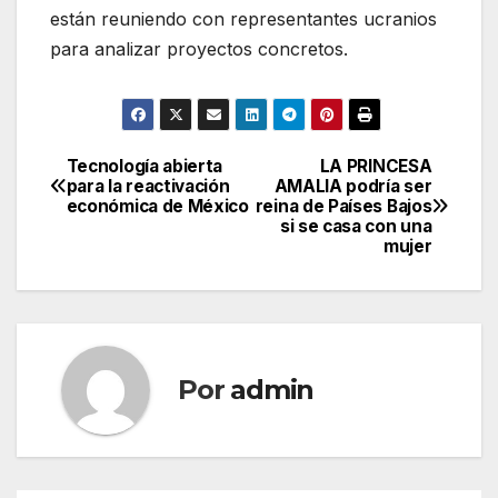
están reuniendo con representantes ucranios
para analizar proyectos concretos.
Tecnología abierta
LA PRINCESA
Navegación
para la reactivación
AMALIA podría ser
económica de México
reina de Países Bajos
de
si se casa con una
mujer
entradas
Por
admin