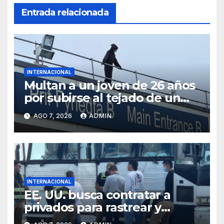
Entrada relacionada
INTERNACIONAL
Multan a un joven de 26 años
por subirse al tejado de un
hospital disfrazado de “La
AGO 7, 2026
ADMIN
Muerte” en Gales
INTERNACIONAL
EE. UU. busca contratar a
privados para rastrear y
cobrar multas a migrantes