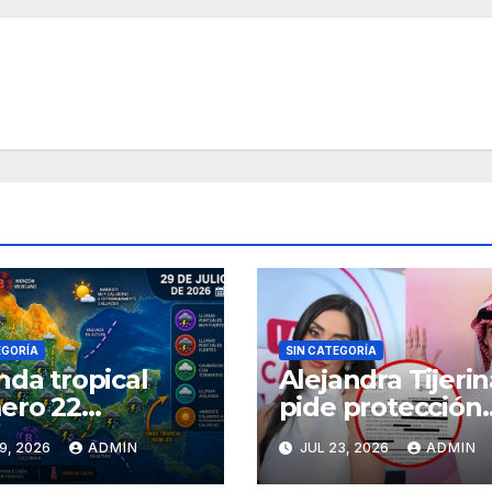
EGORÍA
SIN CATEGORÍA
nda tropical
Alejandra Tijerin
ero 22
pide protección
esará y
ante la FGJ de
9, 2026
ADMIN
JUL 23, 2026
ADMIN
zará sobre
CdMx por vîolên
ico
mediática y