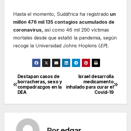
Hasta el momento, Sudáfrica ha registrado
un
millón 476 mil 135 contagios acumulados de
coronavirus,
así como 46 mil 290 víctimas
mortales desde que estalló la pandemia, según
recoge la Universidad Johns Hopkins (
EP
).
Destapan casos de
Israel desarrolla
Navegación
borracheras, sexo y
medicamento
compadrazgos en la
inhalado para curar el
de
DEA
Covid-19
entradas
Por
edgar