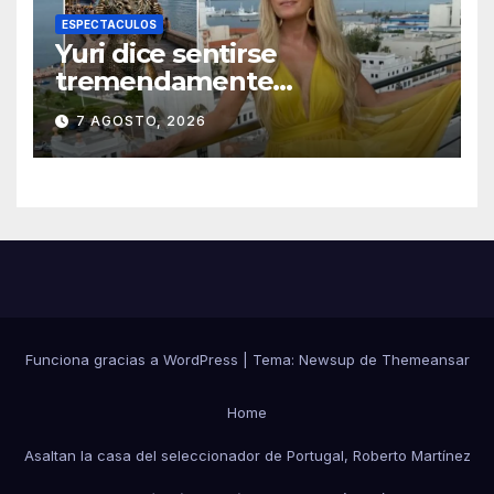
ESPECTACULOS
Yuri dice sentirse
tremendamente
emocionada sobre su estatua
7 AGOSTO, 2026
que le harán en Veracruz
Funciona gracias a WordPress
|
Tema:
Newsup
de
Themeansar
Home
Asaltan la casa del seleccionador de Portugal, Roberto Martínez