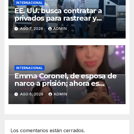
INTERNACIONAL
EE. UU. busca contratar a
privados para rastrear y
cobrar multas a migrantes
AGO 7, 2026
ADMIN
deportados en México y
Centroamérica
INTERNACIONAL
Emma Coronel, de esposa de
narco a prisión; ahora es
tiktoker
AGO 6, 2026
ADMIN
Los comentarios están cerrados.