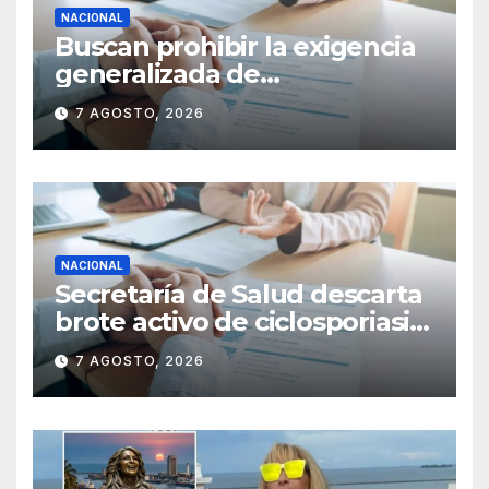
NACIONAL
Buscan prohibir la exigencia
generalizada de
antecedentes penales para
7 AGOSTO, 2026
obtener empleo en México
NACIONAL
Secretaría de Salud descarta
brote activo de ciclosporiasis
en México y pide tranquilidad
7 AGOSTO, 2026
a la población