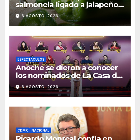
salmonela ligado a jalapeños
mexicanos; reportan 345
6 AGOSTO, 2026
casos
ESPECTACULOS
Anoche se dieron a conocer
los nominados de La Casa de
los Famosos México 2026 en
6 AGOSTO, 2026
la segunda semana
CDMX
NACIONAL
Ricardo Monreal confía en