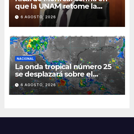
que la UNAM retome la
normalidad e inicie el
6 AGOSTO, 2026
semestre mediante el
diálogo
NACIONAL
La onda tropical número 25
se desplazará sobre el
sureste mexicano
6 AGOSTO, 2026