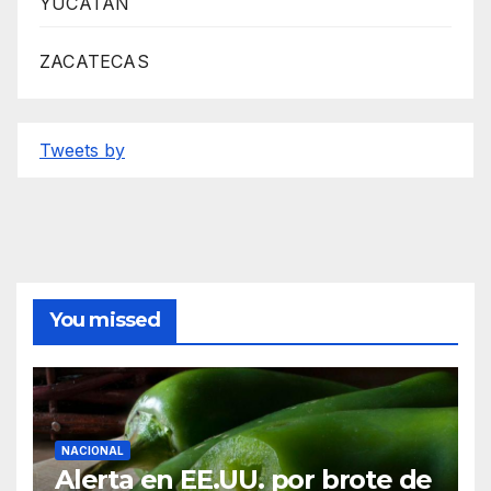
YUCATÁN
ZACATECAS
Tweets by
You missed
NACIONAL
Alerta en EE.UU. por brote de