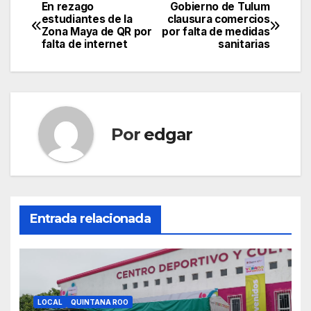
En rezago
Gobierno de Tulum
Navegación
estudiantes de la
clausura comercios
Zona Maya de QR por
por falta de medidas
de
falta de internet
sanitarias
entradas
Por
edgar
Entrada relacionada
LOCAL
QUINTANA ROO