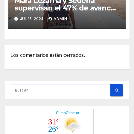
Mara Lezama y Sedena
supervisan el 47% de avance
de la obra “Puerta al Mar” en
JUL 15, 2024
ADMIN
Felipe Carrillo Puerto
Los comentarios están cerrados.