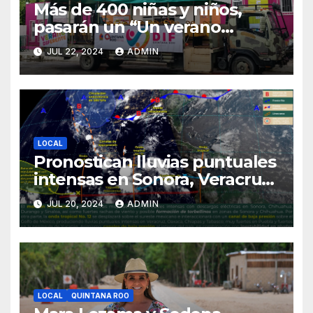
Más de 400 niñas y niños,
pasarán un “Un verano
DIFerente” en Chetumal:
JUL 22, 2024
ADMIN
Mara Lezama
LOCAL
Pronostican lluvias puntuales
intensas en Sonora, Veracruz,
Oaxaca, Chiapas y Tabasco
JUL 20, 2024
ADMIN
LOCAL
QUINTANA ROO