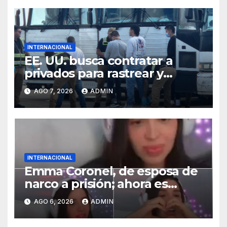
INTERNACIONAL
EE. UU. busca contratar a
privados para rastrear y
cobrar multas a migrantes
AGO 7, 2026
ADMIN
deportados en México y
Centroamérica
INTERNACIONAL
Emma Coronel, de esposa de
narco a prisión; ahora es
tiktoker
AGO 6, 2026
ADMIN