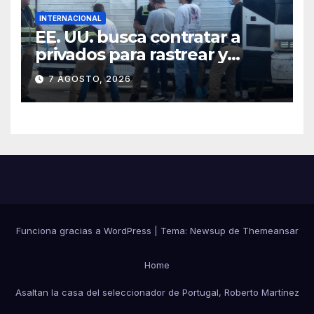
INTERNACIONAL
EE. UU. busca contratar a
privados para rastrear y
cobrar multas a migrantes
7 AGOSTO, 2026
deportados en México y
Centroamérica
Funciona gracias a WordPress
|
Tema:
Newsup
de
Themeansar
Home
Asaltan la casa del seleccionador de Portugal, Roberto Martínez