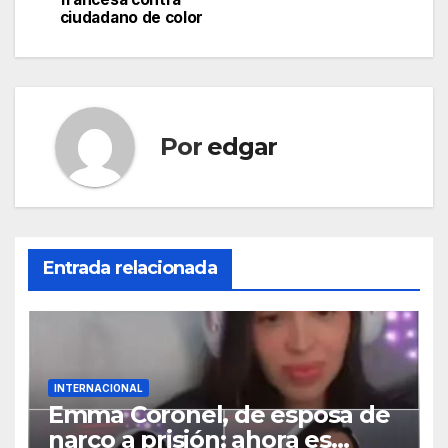
de
ciudadano de color
entradas
Por
edgar
Entrada relacionada
INTERNACIONAL
Emma Coronel, de esposa de
narco a prisión; ahora es