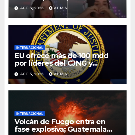
tiktoker
AGO 6, 2026
ADMIN
INTERNACIONAL
EU ofrece más de 100 mdd
por líderes del CJNG y
presenta nuevos cargos
AGO 5, 2026
ADMIN
INTERNACIONAL
Volcán de Fuego entra en
fase explosiva; Guatemala