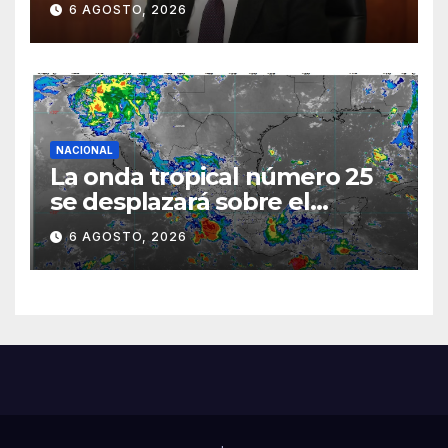
6 AGOSTO, 2026
semestre mediante el
diálogo
NACIONAL
La onda tropical número 25
se desplazará sobre el
sureste mexicano
6 AGOSTO, 2026