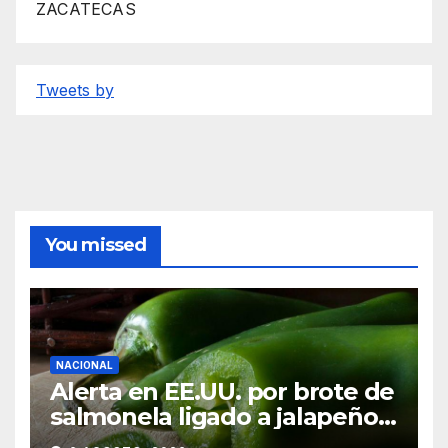
ZACATECAS
Tweets by
You missed
NACIONAL
Alerta en EE.UU. por brote de
salmonela ligado a jalapeños
mexicanos; reportan 345