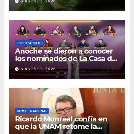
6 AGOSTO, 2026
casos
ESPECTACULOS
Anoche se dieron a conocer
los nominados de La Casa de
los Famosos México 2026 en
6 AGOSTO, 2026
la segunda semana
CDMX
NACIONAL
Ricardo Monreal confía en
que la UNAM retome la
normalidad e inicie el