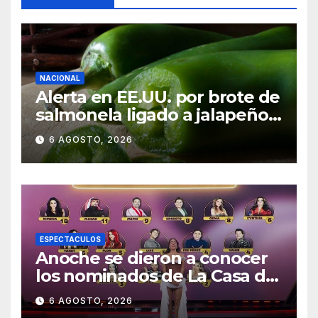
NACIONAL
Alerta en EE.UU. por brote de
salmonela ligado a jalapeños
mexicanos; reportan 345
6 AGOSTO, 2026
casos
ESPECTACULOS
Anoche se dieron a conocer
los nominados de La Casa de
los Famosos México 2026 en
6 AGOSTO, 2026
la segunda semana