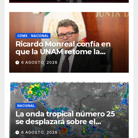
CDMX
NACIONAL
Ricardo Monreal confía en
que la UNAM retome la
normalidad e inicie el
6 AGOSTO, 2026
semestre mediante el
diálogo
NACIONAL
La onda tropical número 25
se desplazará sobre el
sureste mexicano
6 AGOSTO, 2026