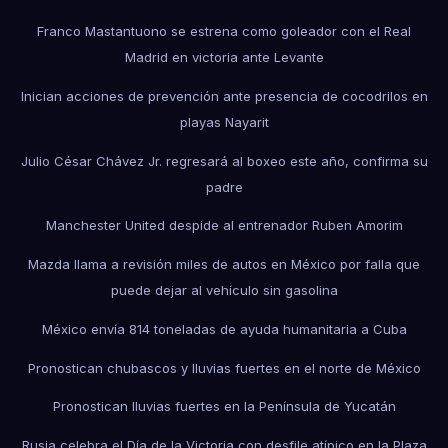
Franco Mastantuono se estrena como goleador con el Real
Madrid en victoria ante Levante
Inician acciones de prevención ante presencia de cocodrilos en
playas Nayarit
Julio César Chávez Jr. regresará al boxeo este año, confirma su
padre
Manchester United despide al entrenador Ruben Amorim
Mazda llama a revisión miles de autos en México por falla que
puede dejar al vehículo sin gasolina
México envía 814 toneladas de ayuda humanitaria a Cuba
Pronostican chubascos y lluvias fuertes en el norte de México
Pronostican lluvias fuertes en la Península de Yucatán
Rusia celebra el Día de la Victoria con desfile atípico en la Plaza