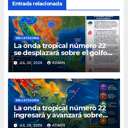
Entrada relacionada
SIN CATEGORÍA
La onda tropical número 22
se desplazará sobre el golfo
de Tehuantepec y el sur del
JUL 30, 2026
ADMIN
país
SIN CATEGORÍA
La onda tropical número 22
ingresará y avanzará sobre
México
JUL 29, 2026
ADMIN